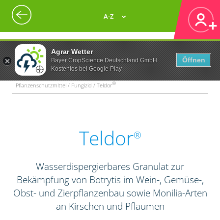
A-Z
Agrar Wetter
Öffnen
Bayer CropScience Deutschland GmbH
Kostenlos bei Google Play
®
Pflanzenschutzmittel / Fungizid / Teldor
Teldor
®
Wasserdispergierbares Granulat zur
Bekämpfung von Botrytis im Wein-, Gemüse-,
Obst- und Zierpflanzenbau sowie Monilia-Arten
an Kirschen und Pflaumen