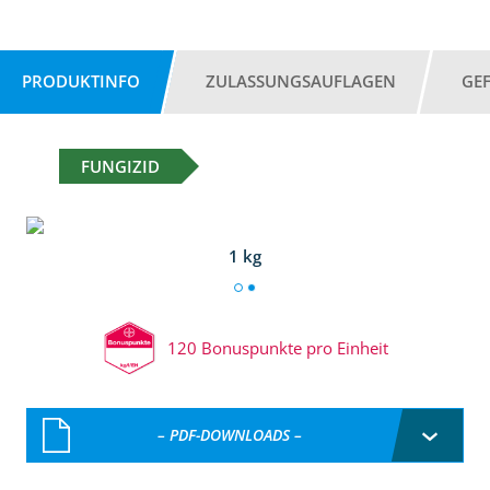
PRODUKTINFO
ZULASSUNGSAUFLAGEN
GE
FUNGIZID
1 kg
120 Bonuspunkte pro Einheit
– PDF-DOWNLOADS –