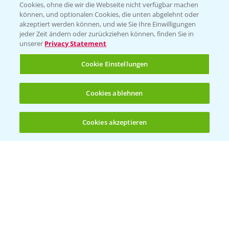
Cookies, ohne die wir die Webseite nicht verfügbar machen
Presse
können, und optionalen Cookies, die unten abgelehnt oder
akzeptiert werden können, und wie Sie Ihre Einwilligungen
Vegetables Deutschland
jeder Zeit ändern oder zurückziehen können, finden Sie in
unserer
Privacy Statement
Infos
Cookie Einstellungen
LINKS
Cookies ablehnen
Apps
Wetter Aktuell
Cookies akzeptieren
Öffnen
Bis zu 4 Produkte vergleichen:
(noch 4)
BROSCHÜREN
Ackerbau
Saatgut
Sonderkulturen
Verantwortung & Sorgfalt