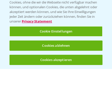
Cookies, ohne die wir die Webseite nicht verfügbar machen
Presse
können, und optionalen Cookies, die unten abgelehnt oder
akzeptiert werden können, und wie Sie Ihre Einwilligungen
Vegetables Deutschland
jeder Zeit ändern oder zurückziehen können, finden Sie in
unserer
Privacy Statement
Infos
Cookie Einstellungen
LINKS
Cookies ablehnen
Apps
Wetter Aktuell
Cookies akzeptieren
Öffnen
Bis zu 4 Produkte vergleichen:
(noch 4)
BROSCHÜREN
Ackerbau
Saatgut
Sonderkulturen
Verantwortung & Sorgfalt