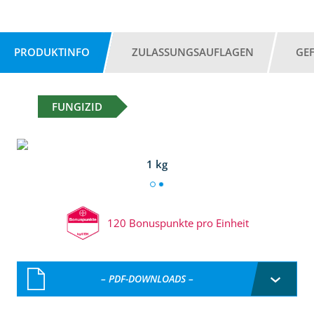
PRODUKTINFO
ZULASSUNGSAUFLAGEN
GE
FUNGIZID
1 kg
120 Bonuspunkte pro Einheit
– PDF-DOWNLOADS –