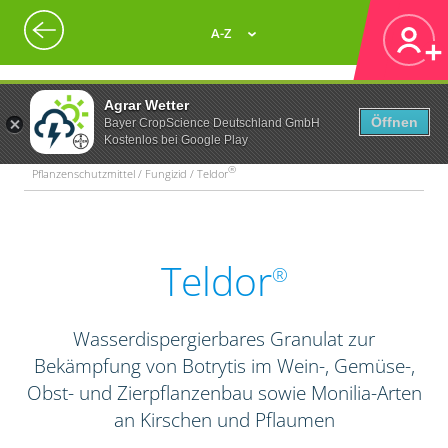
A-Z
Agrar Wetter
Öffnen
Bayer CropScience Deutschland GmbH
Kostenlos bei Google Play
®
Pflanzenschutzmittel / Fungizid / Teldor
Teldor
®
Wasserdispergierbares Granulat zur
Bekämpfung von Botrytis im Wein-, Gemüse-,
Obst- und Zierpflanzenbau sowie Monilia-Arten
an Kirschen und Pflaumen