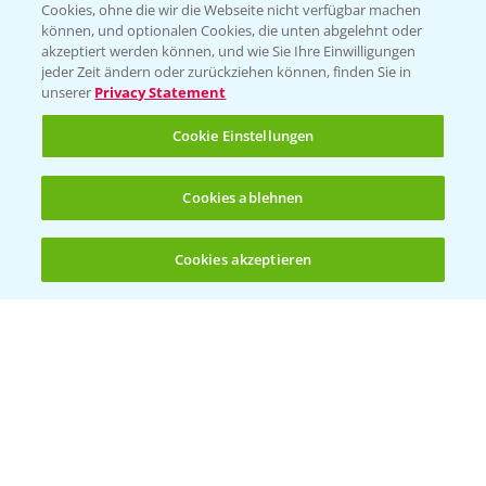
Cookies, ohne die wir die Webseite nicht verfügbar machen
Presse
können, und optionalen Cookies, die unten abgelehnt oder
akzeptiert werden können, und wie Sie Ihre Einwilligungen
Vegetables Deutschland
jeder Zeit ändern oder zurückziehen können, finden Sie in
unserer
Privacy Statement
Infos
Cookie Einstellungen
LINKS
Cookies ablehnen
Apps
Wetter Aktuell
Cookies akzeptieren
Öffnen
Bis zu 4 Produkte vergleichen:
(noch 4)
BROSCHÜREN
Ackerbau
Saatgut
Sonderkulturen
Verantwortung & Sorgfalt