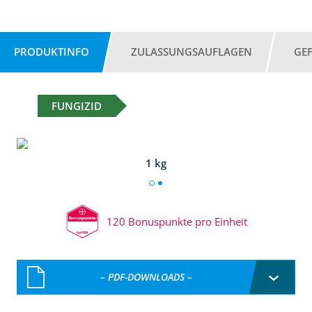
PRODUKTINFO
ZULASSUNGSAUFLAGEN
GE
FUNGIZID
1 kg
120 Bonuspunkte pro Einheit
– PDF-DOWNLOADS –