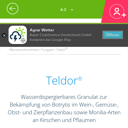
A-Z
Agrar Wetter
Öffnen
Bayer CropScience Deutschland GmbH
Kostenlos bei Google Play
®
Pflanzenschutzmittel / Fungizid / Teldor
Teldor
®
Wasserdispergierbares Granulat zur
Bekämpfung von Botrytis im Wein-, Gemüse-,
Obst- und Zierpflanzenbau sowie Monilia-Arten
an Kirschen und Pflaumen