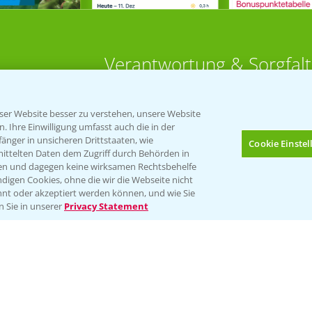
Verantwortung & Sorgfalt
PAMIRA - Packmittelrücknahme
er Website besser zu verstehen, unsere Website
Sammelstellen und Termine
 Ihre Einwilligung umfasst auch die in der
nger in unsicheren Drittstaaten, wie
Cookie Einste
 Aktuell
mittelten Daten dem Zugriff durch Behörden in
PRE - Chemikalien sicher entsorge
gen und dagegen keine wirksamen Rechtsbehelfe
digen Cookies, ohne die wir die Webseite nicht
Sammelstellen und Termine
HÜREN
nt oder akzeptiert werden können, und wie Sie
Bis zu 4 Produkte vergleichen:
(noch 4)
n Sie in unserer
Privacy Statement
bau
ut
rkulturen