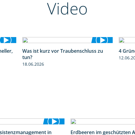
Video
eller,
Was ist kurz vor Traubenschluss zu
4 Grün
2:39
5:04
tun?
12.06.2
18.06.2026
esistenzmanagement in
Erdbeeren im geschützten 
5:59