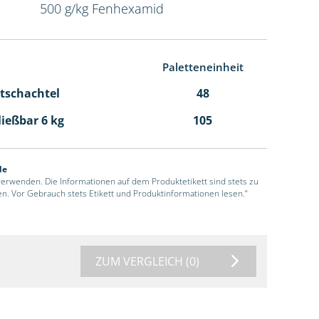
500 g/kg Fenhexamid
Paletteneinheit
ltschachtel
48
ließbar 6 kg
105
de
 verwenden. Die Informationen auf dem Produktetikett sind stets zu
en. Vor Gebrauch stets Etikett und Produktinformationen lesen.“
ZUM VERGLEICH
(0)