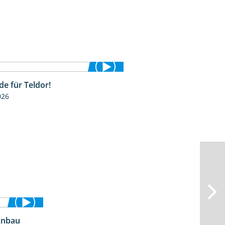
de für Teldor!
1:53
026
Anbau
2:25