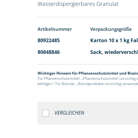
Wasserdispergierbares Granulat
Artikelnummer
Verpackungsgröße
80922485
Karton 10 x 1 kg Fa
80848846
Sack, wiederversch
Wichtiger Hinweis für Pflanzenschutzmittel und Biozi
Für Pflanzenschutzmittel: „Pflanzenschutzmittel vorsichtig
befolgen.“ Für Biozide: „Biozidprodukte vorsichtig verwend
VERGLEICHEN