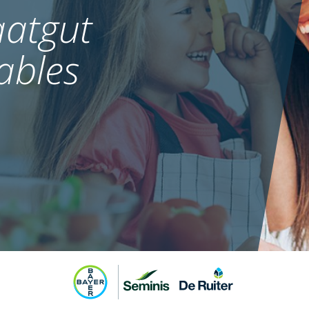
atgut
ables