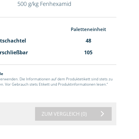
500 g/kg Fenhexamid
Paletteneinheit
ltschachtel
48
erschließbar
105
de
 verwenden. Die Informationen auf dem Produktetikett sind stets zu
en. Vor Gebrauch stets Etikett und Produktinformationen lesen.“
ZUM VERGLEICH
(0)