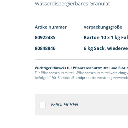
Wasserdispergierbares Granulat
Artikelnummer
Verpackungsgröße
80922485
Karton 10 x 1 kg Fa
80848846
6 kg Sack, wiederv
Wichtiger Hinweis für Pflanzenschutzmittel und Biozi
Für Pflanzenschutzmittel: „Pflanzenschutzmittel vorsichtig
befolgen.“ Für Biozide: „Biozidprodukte vorsichtig verwend
VERGLEICHEN