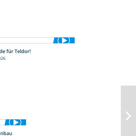
de für Teldor!
1:53
026
Anbau
2:25