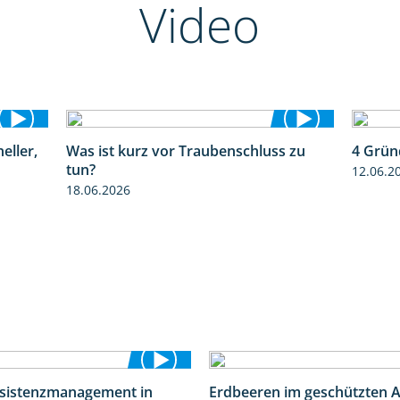
Video
eller,
Was ist kurz vor Traubenschluss zu
4 Grün
2:39
5:04
tun?
12.06.2
18.06.2026
esistenzmanagement in
Erdbeeren im geschützten 
5:59