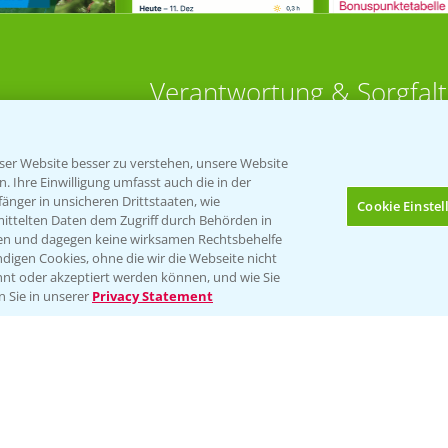
Verantwortung & Sorgfalt
PAMIRA - Packmittelrücknahme
er Website besser zu verstehen, unsere Website
Sammelstellen und Termine
 Ihre Einwilligung umfasst auch die in der
nger in unsicheren Drittstaaten, wie
Cookie Einste
 Aktuell
mittelten Daten dem Zugriff durch Behörden in
PRE - Chemikalien sicher entsorge
gen und dagegen keine wirksamen Rechtsbehelfe
digen Cookies, ohne die wir die Webseite nicht
Sammelstellen und Termine
HÜREN
nt oder akzeptiert werden können, und wie Sie
Bis zu 4 Produkte vergleichen:
(noch 4)
n Sie in unserer
Privacy Statement
bau
ut
rkulturen