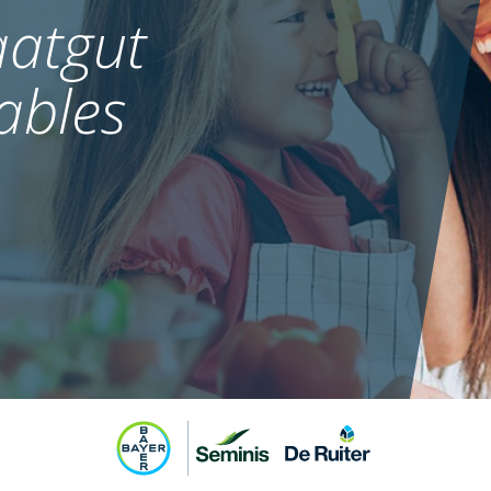
atgut
ables