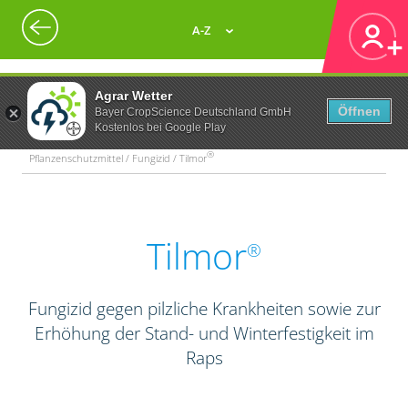
A-Z
Agrar Wetter
Öffnen
Bayer CropScience Deutschland GmbH
Kostenlos bei Google Play
®
Pflanzenschutzmittel / Fungizid / Tilmor
Tilmor
®
Fungizid gegen pilzliche Krankheiten sowie zur
Erhöhung der Stand- und Winterfestigkeit im
Raps