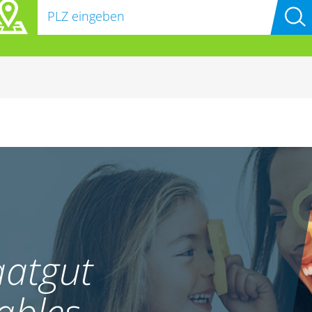
atgut
ables