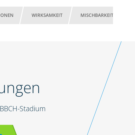
IONEN
WIRKSAMKEIT
MISCHBARKEIT
A
lungen
d BBCH-Stadium