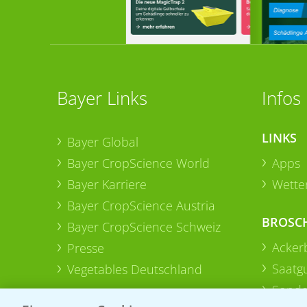
Bayer Links
Infos
LINKS
Bayer Global
Bayer CropScience World
Apps
Bayer Karriere
Wetter
Bayer CropScience Austria
BROSC
Bayer CropScience Schweiz
Acker
Presse
Saatg
Vegetables Deutschland
Sonde