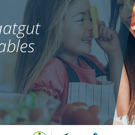
atgut
ables