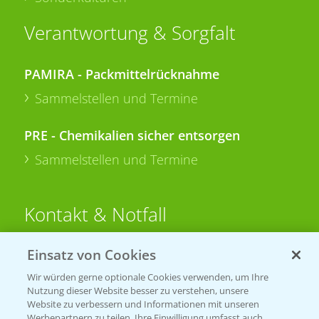
Verantwortung & Sorgfalt
PAMIRA - Packmittelrücknahme
Sammelstellen und Termine
PRE - Chemikalien sicher entsorgen
Sammelstellen und Termine
Kontakt & Notfall
Einsatz von Cookies
Beratung auf WhatsApp
T.
+49 (0)174 346 564 1
Wir würden gerne optionale Cookies verwenden, um Ihre
Nutzung dieser Website besser zu verstehen, unsere
Website zu verbessern und Informationen mit unseren
KONTAKT
Werbepartnern zu teilen. Ihre Einwilligung umfasst auch