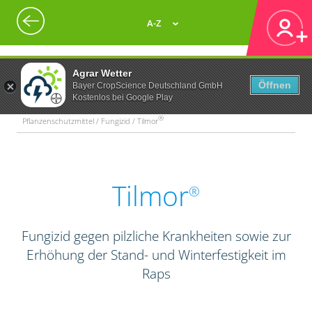
A-Z
Agrar Wetter
Öffnen
Bayer CropScience Deutschland GmbH
Kostenlos bei Google Play
®
Pflanzenschutzmittel / Fungizid / Tilmor
Tilmor
®
Fungizid gegen pilzliche Krankheiten sowie zur
Erhöhung der Stand- und Winterfestigkeit im
Raps