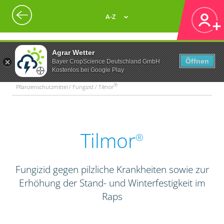
A-Z
Agrar Wetter
Öffnen
Bayer CropScience Deutschland GmbH
Kostenlos bei Google Play
®
Pflanzenschutzmittel / Fungizid / Tilmor
Tilmor
®
Fungizid gegen pilzliche Krankheiten sowie zur
Erhöhung der Stand- und Winterfestigkeit im
Raps