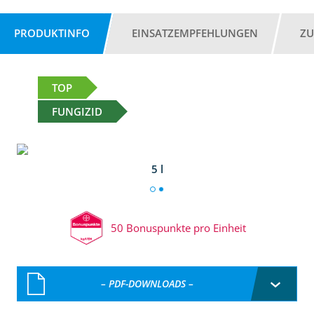
PRODUKTINFO
EINSATZEMPFEHLUNGEN
ZU
TOP
FUNGIZID
5 l
50 Bonuspunkte pro Einheit
– PDF-DOWNLOADS –