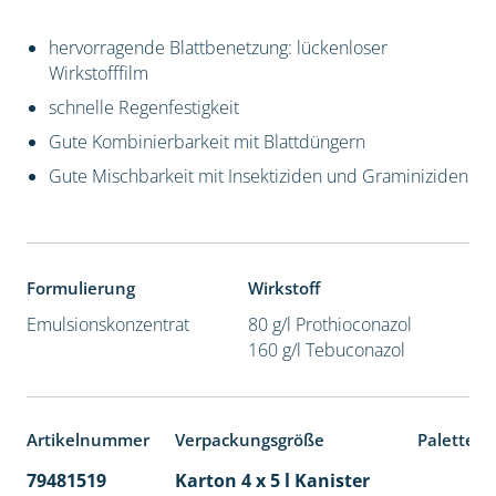
hervorragende Blattbenetzung: lückenloser
Wirkstofffilm
schnelle Regenfestigkeit
Gute Kombinierbarkeit mit Blattdüngern
Gute Mischbarkeit mit Insektiziden und Graminiziden
Formulierung
Wirkstoff
Emulsionskonzentrat
80 g/l Prothioconazol
160 g/l Tebuconazol
Artikelnummer
Verpackungsgröße
Palettene
79481519
Karton 4 x 5 l Kanister
40