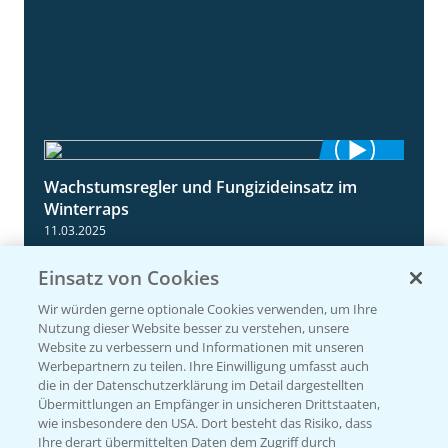
Wachstumsregler und Fungizideinsatz im
1:23
Winterraps
11.03.2025
Einsatz von Cookies
Wir würden gerne optionale Cookies verwenden, um Ihre
Nutzung dieser Website besser zu verstehen, unsere
Website zu verbessern und Informationen mit unseren
Werbepartnern zu teilen. Ihre Einwilligung umfasst auch
die in der Datenschutzerklärung im Detail dargestellten
Übermittlungen an Empfänger in unsicheren Drittstaaten,
wie insbesondere den USA. Dort besteht das Risiko, dass
Ihre derart übermittelten Daten dem Zugriff durch