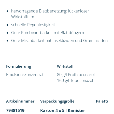
hervorragende Blattbenetzung: lückenloser
Wirkstofffilm
schnelle Regenfestigkeit
Gute Kombinierbarkeit mit Blattdüngern
Gute Mischbarkeit mit Insektiziden und Graminiziden
Formulierung
Wirkstoff
Emulsionskonzentrat
80 g/l Prothioconazol
160 g/l Tebuconazol
Artikelnummer
Verpackungsgröße
Palettene
79481519
Karton 4 x 5 l Kanister
40