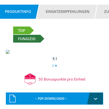
PRODUKTINFO
EINSATZEMPFEHLUNGEN
ZU
TOP
FUNGIZID
5 l
50 Bonuspunkte pro Einheit
– PDF-DOWNLOADS –