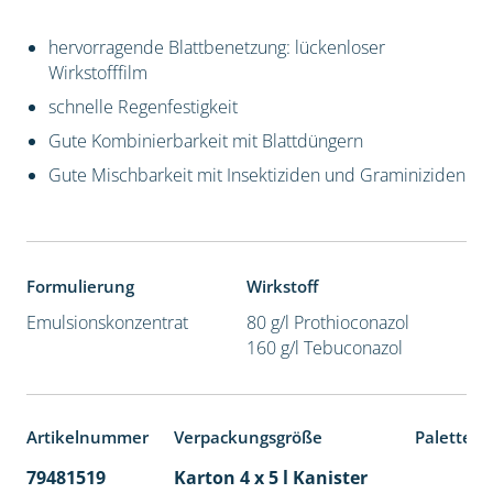
hervorragende Blattbenetzung: lückenloser
Wirkstofffilm
schnelle Regenfestigkeit
Gute Kombinierbarkeit mit Blattdüngern
Gute Mischbarkeit mit Insektiziden und Graminiziden
Formulierung
Wirkstoff
Emulsionskonzentrat
80 g/l Prothioconazol
160 g/l Tebuconazol
Artikelnummer
Verpackungsgröße
Palettene
79481519
Karton 4 x 5 l Kanister
40