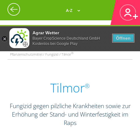
A-Z
Agrar Wetter
Öffnen
Bayer CropScience Deutschland GmbH
Kostenlos bei Google Play
®
Pflanzenschutzmittel / Fungizid / Tilmor
Tilmor
®
Fungizid gegen pilzliche Krankheiten sowie zur
Erhöhung der Stand- und Winterfestigkeit im
Raps