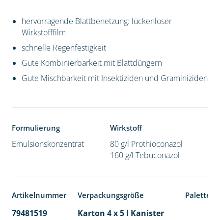
hervorragende Blattbenetzung: lückenloser
Wirkstofffilm
schnelle Regenfestigkeit
Gute Kombinierbarkeit mit Blattdüngern
Gute Mischbarkeit mit Insektiziden und Graminiziden
Formulierung
Wirkstoff
Emulsionskonzentrat
80 g/l Prothioconazol
160 g/l Tebuconazol
Artikelnummer
Verpackungsgröße
Palettene
79481519
Karton 4 x 5 l Kanister
40