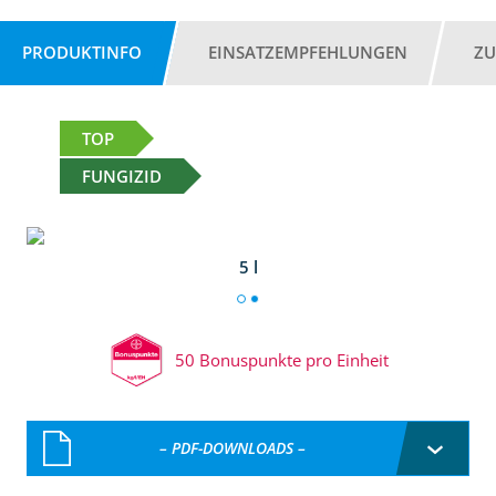
PRODUKTINFO
EINSATZEMPFEHLUNGEN
ZU
TOP
FUNGIZID
5 l
50 Bonuspunkte pro Einheit
– PDF-DOWNLOADS –