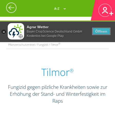
A-Z
Agrar Wetter
Öffnen
Bayer CropScience Deutschland GmbH
Kostenlos bei Google Play
®
Pflanzenschutzmittel / Fungizid / Tilmor
Tilmor
®
Fungizid gegen pilzliche Krankheiten sowie zur
Erhöhung der Stand- und Winterfestigkeit im
Raps