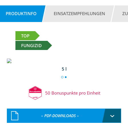
PRODUKTINFO
EINSATZEMPFEHLUNGEN
ZU
TOP
FUNGIZID
5 l
50 Bonuspunkte pro Einheit
– PDF-DOWNLOADS –