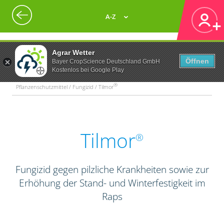
A-Z
Agrar Wetter
Öffnen
Bayer CropScience Deutschland GmbH
Kostenlos bei Google Play
®
Pflanzenschutzmittel / Fungizid / Tilmor
Tilmor
®
Fungizid gegen pilzliche Krankheiten sowie zur
Erhöhung der Stand- und Winterfestigkeit im
Raps