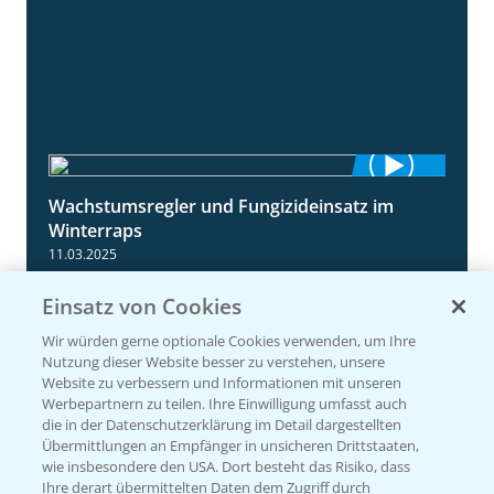
Wachstumsregler und Fungizideinsatz im
1:23
Winterraps
11.03.2025
Einsatz von Cookies
Wir würden gerne optionale Cookies verwenden, um Ihre
Nutzung dieser Website besser zu verstehen, unsere
Website zu verbessern und Informationen mit unseren
Werbepartnern zu teilen. Ihre Einwilligung umfasst auch
die in der Datenschutzerklärung im Detail dargestellten
Übermittlungen an Empfänger in unsicheren Drittstaaten,
wie insbesondere den USA. Dort besteht das Risiko, dass
Ihre derart übermittelten Daten dem Zugriff durch