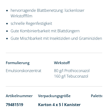
hervorragende Blattbenetzung: lückenloser
Wirkstofffilm
schnelle Regenfestigkeit
Gute Kombinierbarkeit mit Blattdüngern
Gute Mischbarkeit mit Insektiziden und Graminiziden
Formulierung
Wirkstoff
Emulsionskonzentrat
80 g/l Prothioconazol
160 g/l Tebuconazol
Artikelnummer
Verpackungsgröße
Palettene
79481519
Karton 4 x 5 l Kanister
40