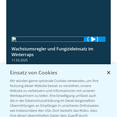
Wachstumsregler und Fungizideinsatz im
1:23
Winterraps
11.03.2025
Einsatz von Cookies
Wir würden gerne optionale Cookies verwenden, um Ihre
Nutzung dieser Website besser zu verstehen, unsere
Website zu verbessern und Informationen mit unseren
Werbepartnern zu teilen. Ihre Einwilligung umfasst auch
die in der Datenschutzerklärung im Detail dargestellten
Übermittlungen an Empfänger in unsicheren Drittstaaten,
wie insbesondere den USA. Dort besteht das Risiko, dass
Ihre derart übermittelten Daten dem Zugriff durch