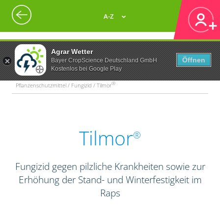
A-Z
Agrar Wetter
Öffnen
Bayer CropScience Deutschland GmbH
Kostenlos bei Google Play
®
Pflanzenschutzmittel / Fungizid / Tilmor
Tilmor
®
Fungizid gegen pilzliche Krankheiten sowie zur
Erhöhung der Stand- und Winterfestigkeit im
Raps