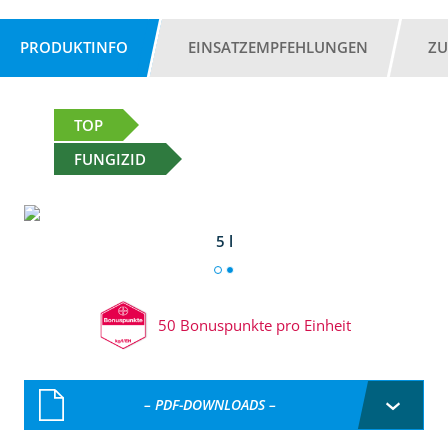
PRODUKTINFO
EINSATZEMPFEHLUNGEN
ZU
TOP
FUNGIZID
5 l
50 Bonuspunkte pro Einheit
– PDF-DOWNLOADS –