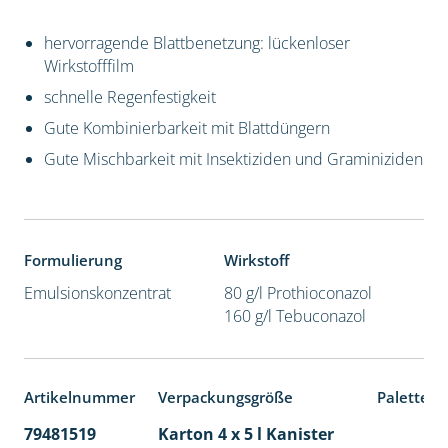
hervorragende Blattbenetzung: lückenloser
Wirkstofffilm
schnelle Regenfestigkeit
Gute Kombinierbarkeit mit Blattdüngern
Gute Mischbarkeit mit Insektiziden und Graminiziden
Formulierung
Wirkstoff
Emulsionskonzentrat
80 g/l Prothioconazol
160 g/l Tebuconazol
Artikelnummer
Verpackungsgröße
Palettene
79481519
Karton 4 x 5 l Kanister
40