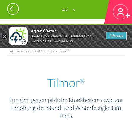
A-Z
Agrar Wetter
Öffnen
Bayer CropScience Deutschland GmbH
Kostenlos bei Google Play
®
Pflanzenschutzmittel / Fungizid / Tilmor
Tilmor
®
Fungizid gegen pilzliche Krankheiten sowie zur
Erhöhung der Stand- und Winterfestigkeit im
Raps