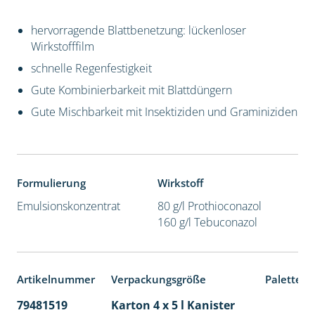
hervorragende Blattbenetzung: lückenloser
Wirkstofffilm
schnelle Regenfestigkeit
Gute Kombinierbarkeit mit Blattdüngern
Gute Mischbarkeit mit Insektiziden und Graminiziden
Formulierung
Wirkstoff
Emulsionskonzentrat
80 g/l Prothioconazol
160 g/l Tebuconazol
Artikelnummer
Verpackungsgröße
Palettene
79481519
Karton 4 x 5 l Kanister
40