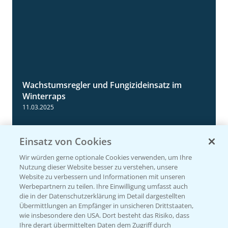
Wachstumsregler und Fungizideinsatz im
1:23
Winterraps
11.03.2025
Einsatz von Cookies
Wir würden gerne optionale Cookies verwenden, um Ihre
Nutzung dieser Website besser zu verstehen, unsere
Website zu verbessern und Informationen mit unseren
Werbepartnern zu teilen. Ihre Einwilligung umfasst auch
die in der Datenschutzerklärung im Detail dargestellten
Übermittlungen an Empfänger in unsicheren Drittstaaten,
wie insbesondere den USA. Dort besteht das Risiko, dass
Ihre derart übermittelten Daten dem Zugriff durch