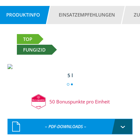
PRODUKTINFO
EINSATZEMPFEHLUNGEN
ZU
TOP
FUNGIZID
5 l
50 Bonuspunkte pro Einheit
– PDF-DOWNLOADS –