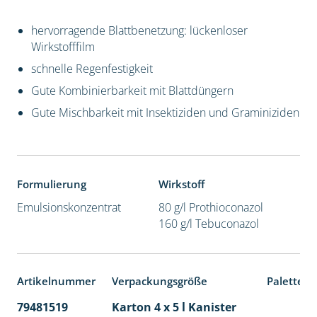
hervorragende Blattbenetzung: lückenloser
Wirkstofffilm
schnelle Regenfestigkeit
Gute Kombinierbarkeit mit Blattdüngern
Gute Mischbarkeit mit Insektiziden und Graminiziden
Formulierung
Wirkstoff
Emulsionskonzentrat
80 g/l Prothioconazol
160 g/l Tebuconazol
Artikelnummer
Verpackungsgröße
Palettene
79481519
Karton 4 x 5 l Kanister
40