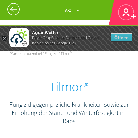
A-Z
Agrar Wetter
Öffnen
Bayer CropScience Deutschland GmbH
Kostenlos bei Google Play
®
Pflanzenschutzmittel / Fungizid / Tilmor
Tilmor
®
Fungizid gegen pilzliche Krankheiten sowie zur
Erhöhung der Stand- und Winterfestigkeit im
Raps