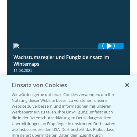
Wachstumsregler und Fungizideinsatz im
1:23
Winterraps
11.03.2025
Einsatz von Cookies
Wir würden gerne optionale Cookies verwenden, um Ihre
Nutzung dieser Website besser zu verstehen, unsere
Website zu verbessern und Informationen mit unseren
Werbepartnern zu teilen. Ihre Einwilligung umfasst auch
die in der Datenschutzerklärung im Detail dargestellten
Übermittlungen an Empfänger in unsicheren Drittstaaten,
wie insbesondere den USA. Dort besteht das Risiko, dass
Ihre derart übermittelten Daten dem Zugriff durch