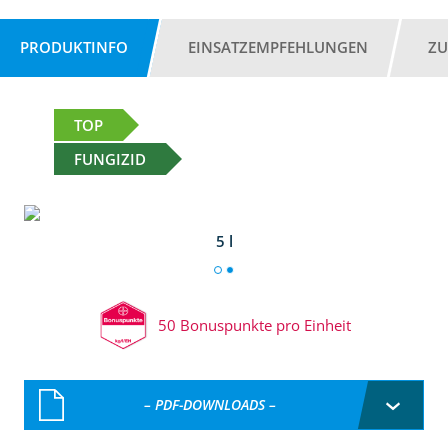
PRODUKTINFO
EINSATZEMPFEHLUNGEN
ZU
TOP
FUNGIZID
5 l
50 Bonuspunkte pro Einheit
– PDF-DOWNLOADS –