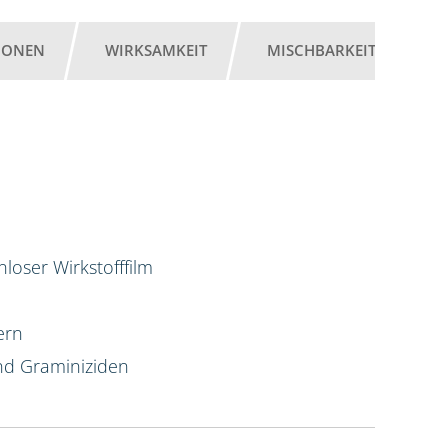
IONEN
WIRKSAMKEIT
MISCHBARKEIT
A
loser Wirkstofffilm
ern
und Graminiziden