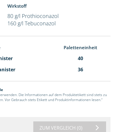
Wirkstoff
80 g/l Prothioconazol
160 g/l Tebuconazol
e
Paletteneinheit
nister
40
anister
36
de
 verwenden. Die Informationen auf dem Produktetikett sind stets zu
en. Vor Gebrauch stets Etikett und Produktinformationen lesen.“
ZUM VERGLEICH
(0)