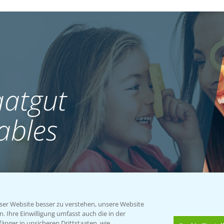
atgut
ables
er Website besser zu verstehen, unsere Website
 Ihre Einwilligung umfasst auch die in der
nger in unsicheren Drittstaaten, wie