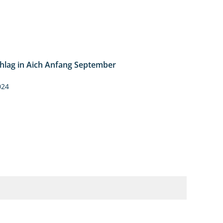
hlag in Aich Anfang September
1:50
024