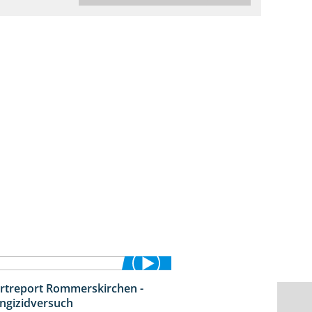
rtreport Rommerskirchen -
3:33
ngizidversuch