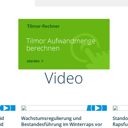
Video
id
Wachstumsregulierung und
Stando
1:32
1:45
id
Bestandesführung im Winterraps vor
Rapsfu