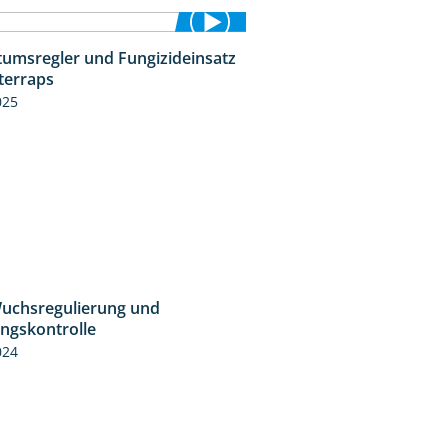
umsregler und Fungizideinsatz
1:23
terraps
025
uchsregulierung und
1:37
ingskontrolle
024