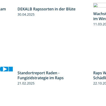
 am
DEKALB Rapssorten in der Blüte
9:06
3:18
Wachst
30.04.2025
im Win
11.03.2
Standortreport Raden -
Raps W
5:08
Fungizidstrategie im Raps
Schädl
4:48
21.02.2025
22.10.2