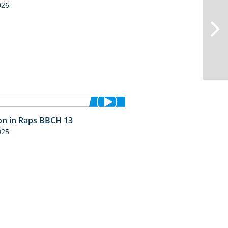
026
ion in Raps BBCH 13
1:51
025