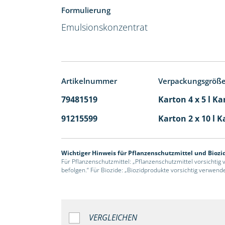
Formulierung
Emulsionskonzentrat
Artikelnummer
Verpackungsgröß
79481519
Karton 4 x 5 l Ka
91215599
Karton 2 x 10 l K
Wichtiger Hinweis für Pflanzenschutzmittel und Biozi
Für Pflanzenschutzmittel: „Pflanzenschutzmittel vorsichtig
befolgen.“ Für Biozide: „Biozidprodukte vorsichtig verwend
VERGLEICHEN