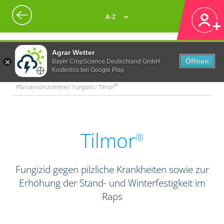
A-Z
Agrar Wetter
Öffnen
Bayer CropScience Deutschland GmbH
Kostenlos bei Google Play
®
Pflanzenschutzmittel / Fungizid / Tilmor
Tilmor
®
Fungizid gegen pilzliche Krankheiten sowie zur
Erhöhung der Stand- und Winterfestigkeit im
Raps