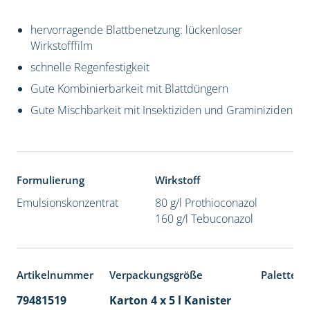
hervorragende Blattbenetzung: lückenloser
Wirkstofffilm
schnelle Regenfestigkeit
Gute Kombinierbarkeit mit Blattdüngern
Gute Mischbarkeit mit Insektiziden und Graminiziden
Formulierung
Wirkstoff
Emulsionskonzentrat
80 g/l Prothioconazol
160 g/l Tebuconazol
Artikelnummer
Verpackungsgröße
Palettene
79481519
Karton 4 x 5 l Kanister
40