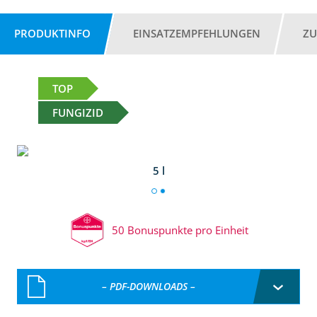
PRODUKTINFO
EINSATZEMPFEHLUNGEN
ZU
TOP
FUNGIZID
5 l
50 Bonuspunkte pro Einheit
– PDF-DOWNLOADS –