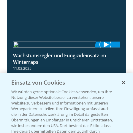
Wachstumsregler und Fungizideinsatz im
1:23
Winterraps
11.03.2025
Einsatz von Cookies
Wir würden gerne optionale Cookies verwenden, um Ihre
Nutzung dieser Website besser zu verstehen, unsere
Website zu verbessern und Informationen mit unseren
Werbepartnern zu teilen. Ihre Einwilligung umfasst auch
die in der Datenschutzerklärung im Detail dargestellten
Übermittlungen an Empfänger in unsicheren Drittstaaten,
wie insbesondere den USA. Dort besteht das Risiko, dass
Ihre derart übermittelten Daten dem Zugriff durch