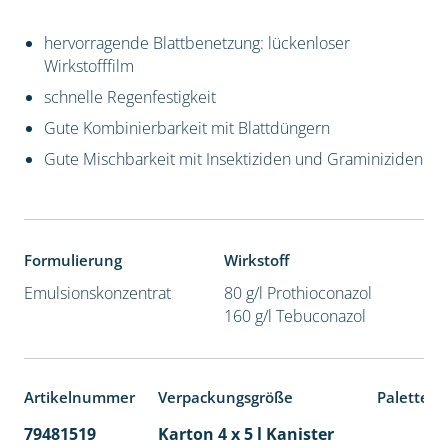
hervorragende Blattbenetzung: lückenloser
Wirkstofffilm
schnelle Regenfestigkeit
Gute Kombinierbarkeit mit Blattdüngern
Gute Mischbarkeit mit Insektiziden und Graminiziden
Formulierung
Wirkstoff
Emulsionskonzentrat
80 g/l Prothioconazol
160 g/l Tebuconazol
Artikelnummer
Verpackungsgröße
Palettene
79481519
Karton 4 x 5 l Kanister
40