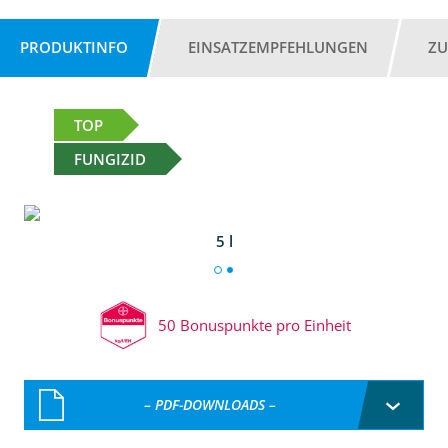
PRODUKTINFO
EINSATZEMPFEHLUNGEN
ZU
TOP
FUNGIZID
5 l
50 Bonuspunkte pro Einheit
– PDF-DOWNLOADS –