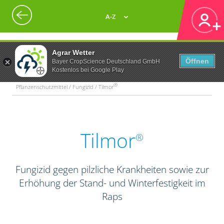
A-Z
Agrar Wetter
Öffnen
Bayer CropScience Deutschland GmbH
Kostenlos bei Google Play
®
Pflanzenschutzmittel / Fungizid / Tilmor
Tilmor
®
Fungizid gegen pilzliche Krankheiten sowie zur
Erhöhung der Stand- und Winterfestigkeit im
Raps