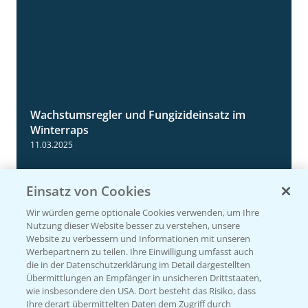
Wachstumsregler und Fungizideinsatz im
1:23
Winterraps
11.03.2025
Einsatz von Cookies
Wir würden gerne optionale Cookies verwenden, um Ihre
Nutzung dieser Website besser zu verstehen, unsere
Website zu verbessern und Informationen mit unseren
Werbepartnern zu teilen. Ihre Einwilligung umfasst auch
die in der Datenschutzerklärung im Detail dargestellten
Übermittlungen an Empfänger in unsicheren Drittstaaten,
wie insbesondere den USA. Dort besteht das Risiko, dass
Ihre derart übermittelten Daten dem Zugriff durch