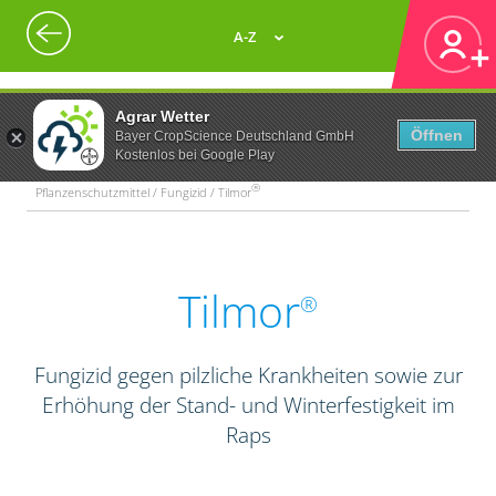
A-Z
Agrar Wetter
Öffnen
Bayer CropScience Deutschland GmbH
Kostenlos bei Google Play
®
Pflanzenschutzmittel / Fungizid / Tilmor
Tilmor
®
Fungizid gegen pilzliche Krankheiten sowie zur
Erhöhung der Stand- und Winterfestigkeit im
Raps