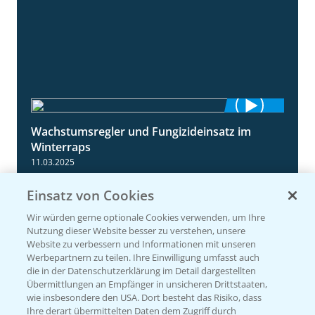
Wachstumsregler und Fungizideinsatz im
1:23
Winterraps
11.03.2025
Einsatz von Cookies
Wir würden gerne optionale Cookies verwenden, um Ihre
Nutzung dieser Website besser zu verstehen, unsere
Website zu verbessern und Informationen mit unseren
Werbepartnern zu teilen. Ihre Einwilligung umfasst auch
die in der Datenschutzerklärung im Detail dargestellten
Übermittlungen an Empfänger in unsicheren Drittstaaten,
wie insbesondere den USA. Dort besteht das Risiko, dass
Ihre derart übermittelten Daten dem Zugriff durch