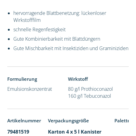
hervorragende Blattbenetzung: lückenloser
Wirkstofffilm
schnelle Regenfestigkeit
Gute Kombinierbarkeit mit Blattdüngern
Gute Mischbarkeit mit Insektiziden und Graminiziden
Formulierung
Wirkstoff
Emulsionskonzentrat
80 g/l Prothioconazol
160 g/l Tebuconazol
Artikelnummer
Verpackungsgröße
Palettene
79481519
Karton 4 x 5 l Kanister
40