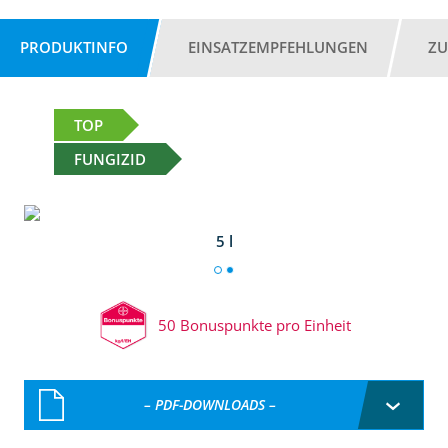
PRODUKTINFO
EINSATZEMPFEHLUNGEN
ZU
TOP
FUNGIZID
5 l
50 Bonuspunkte pro Einheit
– PDF-DOWNLOADS –