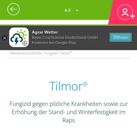
A-Z
Agrar Wetter
Öffnen
Bayer CropScience Deutschland GmbH
Kostenlos bei Google Play
®
Pflanzenschutzmittel / Fungizid / Tilmor
Tilmor
®
Fungizid gegen pilzliche Krankheiten sowie zur
Erhöhung der Stand- und Winterfestigkeit im
Raps