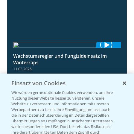
Wachstumsregler und Fungizideinsatz im
1:23
Winterraps
11.03.2025
Einsatz von Cookies
Wir würden gerne optionale Cookies verwenden, um Ihre
Nutzung dieser Website besser zu verstehen, unsere
Website zu verbessern und Informationen mit unseren
Werbepartnern zu teilen. Ihre Einwilligung umfasst auch
die in der Datenschutzerklärung im Detail dargestellten
Übermittlungen an Empfänger in unsicheren Drittstaaten,
wie insbesondere den USA. Dort besteht das Risiko, dass
Ihre derart übermittelten Daten dem Zugriff durch