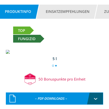
PRODUKTINFO
EINSATZEMPFEHLUNGEN
ZU
TOP
FUNGIZID
5 l
50 Bonuspunkte pro Einheit
– PDF-DOWNLOADS –