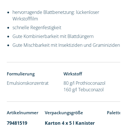
hervorragende Blattbenetzung: lückenloser
Wirkstofffilm
schnelle Regenfestigkeit
Gute Kombinierbarkeit mit Blattdüngern
Gute Mischbarkeit mit Insektiziden und Graminiziden
Formulierung
Wirkstoff
Emulsionskonzentrat
80 g/l Prothioconazol
160 g/l Tebuconazol
Artikelnummer
Verpackungsgröße
Palettene
79481519
Karton 4 x 5 l Kanister
40