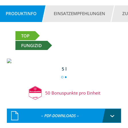
PRODUKTINFO
EINSATZEMPFEHLUNGEN
ZU
TOP
FUNGIZID
5 l
50 Bonuspunkte pro Einheit
– PDF-DOWNLOADS –