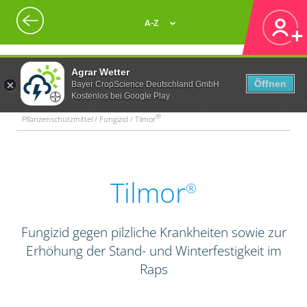
A-Z
Agrar Wetter
Öffnen
Bayer CropScience Deutschland GmbH
Kostenlos bei Google Play
®
Pflanzenschutzmittel / Fungizid / Tilmor
Tilmor
®
Fungizid gegen pilzliche Krankheiten sowie zur
Erhöhung der Stand- und Winterfestigkeit im
Raps