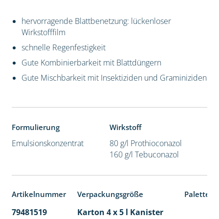
hervorragende Blattbenetzung: lückenloser
Wirkstofffilm
schnelle Regenfestigkeit
Gute Kombinierbarkeit mit Blattdüngern
Gute Mischbarkeit mit Insektiziden und Graminiziden
Formulierung
Wirkstoff
Emulsionskonzentrat
80 g/l Prothioconazol
160 g/l Tebuconazol
Artikelnummer
Verpackungsgröße
Palettene
79481519
Karton 4 x 5 l Kanister
40