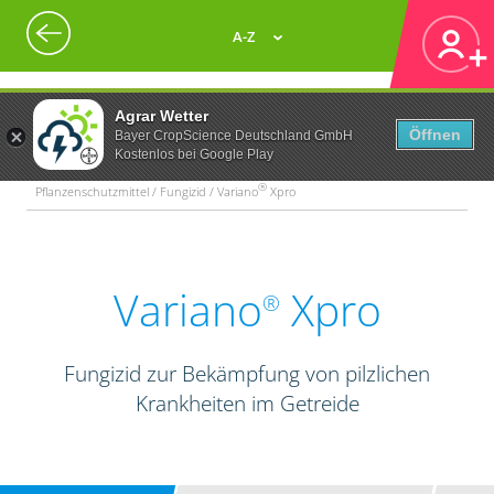
A-Z
Agrar Wetter
Öffnen
Bayer CropScience Deutschland GmbH
Kostenlos bei Google Play
®
Pflanzenschutzmittel / Fungizid / Variano
Xpro
Variano
Xpro
®
Fungizid zur Bekämpfung von pilzlichen
Krankheiten im Getreide