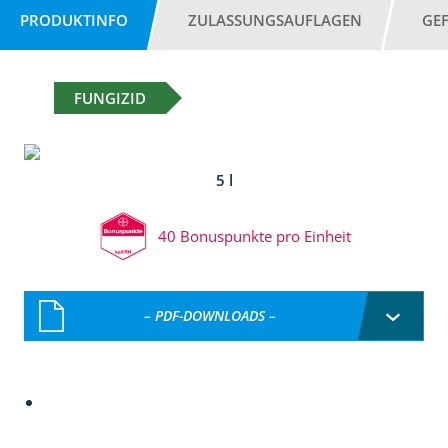
PRODUKTINFO
ZULASSUNGSAUFLAGEN
GE
FUNGIZID
5 l
40 Bonuspunkte pro Einheit
– PDF-DOWNLOADS –