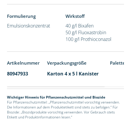
Formulierung
Wirkstoff
Emulsionskonzentrat
40 g/l Bixafen
50 g/l Fluoxastrobin
100 g/l Prothioconazol
Artikelnummer
Verpackungsgröße
Palettene
80947933
Karton 4 x 5 l Kanister
40
Wichtiger Hinweis für Pflanzenschutzmittel und Biozide
Für Pflanzenschutzmittel: „Pflanzenschutzmittel vorsichtig verwenden.
Die Informationen auf dem Produktetikett sind stets zu befolgen.“ Für
Biozide: „Biozidprodukte vorsichtig verwenden. Vor Gebrauch stets
Etikett und Produktinformationen lesen.“