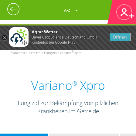
A-Z
Agrar Wetter
Öffnen
Bayer CropScience Deutschland GmbH
Kostenlos bei Google Play
®
Pflanzenschutzmittel / Fungizid / Variano
Xpro
Variano
Xpro
®
Fungizid zur Bekämpfung von pilzlichen
Krankheiten im Getreide