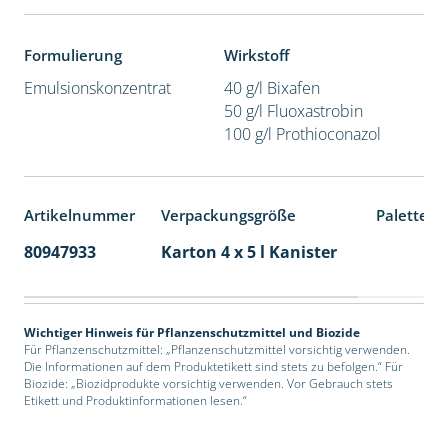
Formulierung
Wirkstoff
Emulsionskonzentrat
40 g/l Bixafen
50 g/l Fluoxastrobin
100 g/l Prothioconazol
Artikelnummer
Verpackungsgröße
Palettene
80947933
Karton 4 x 5 l Kanister
40
Wichtiger Hinweis für Pflanzenschutzmittel und Biozide
Für Pflanzenschutzmittel: „Pflanzenschutzmittel vorsichtig verwenden.
Die Informationen auf dem Produktetikett sind stets zu befolgen.“ Für
Biozide: „Biozidprodukte vorsichtig verwenden. Vor Gebrauch stets
Etikett und Produktinformationen lesen.“