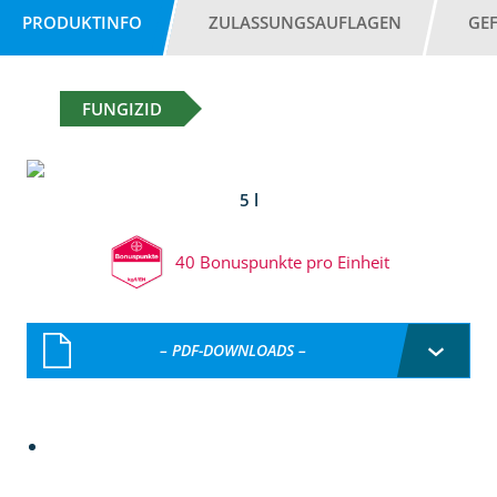
PRODUKTINFO
ZULASSUNGSAUFLAGEN
GE
FUNGIZID
5 l
40 Bonuspunkte pro Einheit
– PDF-DOWNLOADS –