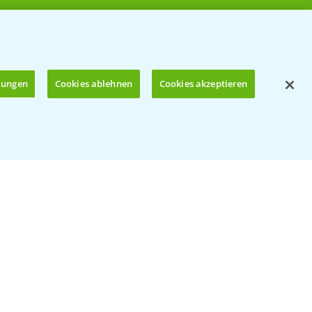
llungen
Cookies ablehnen
Cookies akzeptieren
Öffnen
© Bayer CropScience Deutschland GmbH