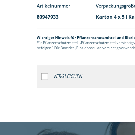
Artikelnummer
Verpackungsgröß
80947933
Karton 4 x 5 l K
Wichtiger Hinweis für Pflanzenschutzmittel und Biozi
Für Pflanzenschutzmittel: „Pflanzenschutzmittel vorsichtig
befolgen.“ Für Biozide: „Biozidprodukte vorsichtig verwend
VERGLEICHEN