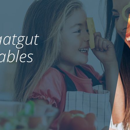
atgut
ables