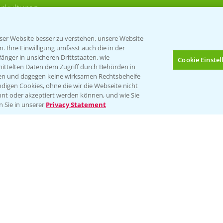
rkulturen
er Website besser zu verstehen, unsere Website
 Ihre Einwilligung umfasst auch die in der
nger in unsicheren Drittstaaten, wie
Cookie Einste
mittelten Daten dem Zugriff durch Behörden in
gen und dagegen keine wirksamen Rechtsbehelfe
digen Cookies, ohne die wir die Webseite nicht
Folgen Sie uns
nt oder akzeptiert werden können, und wie Sie
Bis zu 4 Produkte vergleichen:
(noch 4)
n Sie in unserer
Privacy Statement
Impressum
Gebrauchshinweise