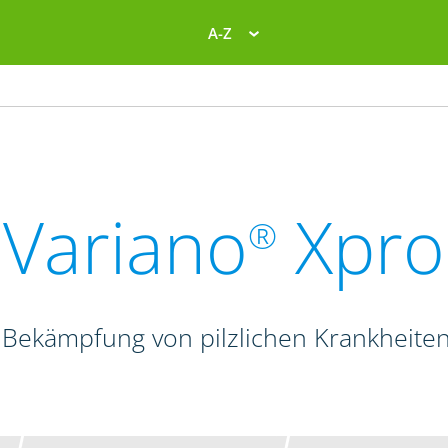
A-Z
Variano
Xpro
®
 Bekämpfung von pilzlichen Krankheite