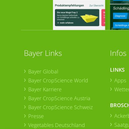
Bayer Links
Infos
LINKS
Bayer Global
Bayer CropScience World
Apps
Bayer Karriere
Wetter
Bayer CropScience Austria
BROSC
Bayer CropScience Schweiz
Acker
Presse
Saatg
Vegetables Deutschland