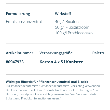
Formulierung
Wirkstoff
Emulsionskonzentrat
40 g/l Bixafen
50 g/l Fluoxastrobin
100 g/l Prothioconazol
Artikelnummer
Verpackungsgröße
Palettene
80947933
Karton 4 x 5 l Kanister
40
Wichtiger Hinweis für Pflanzenschutzmittel und Biozide
Für Pflanzenschutzmittel: „Pflanzenschutzmittel vorsichtig verwenden.
Die Informationen auf dem Produktetikett sind stets zu befolgen.“ Für
Biozide: „Biozidprodukte vorsichtig verwenden. Vor Gebrauch stets
Etikett und Produktinformationen lesen.“