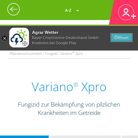
A-Z
Agrar Wetter
Öffnen
Bayer CropScience Deutschland GmbH
Kostenlos bei Google Play
®
Pflanzenschutzmittel / Fungizid / Variano
Xpro
Variano
Xpro
®
Fungizid zur Bekämpfung von pilzlichen
Krankheiten im Getreide