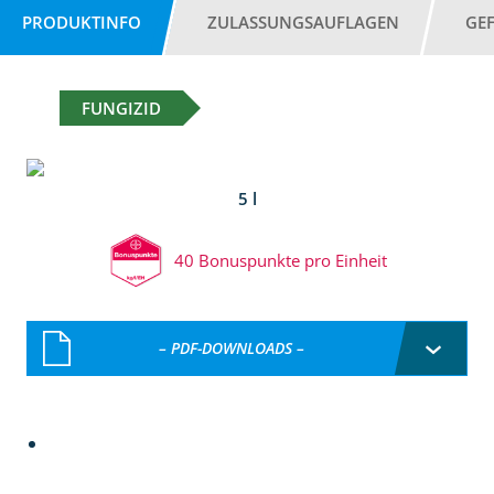
PRODUKTINFO
ZULASSUNGSAUFLAGEN
GE
FUNGIZID
5 l
40 Bonuspunkte pro Einheit
– PDF-DOWNLOADS –