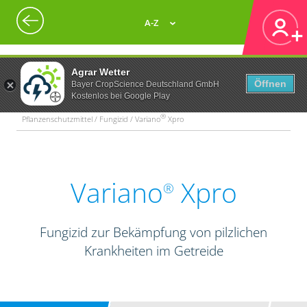
A-Z
Agrar Wetter
Öffnen
Bayer CropScience Deutschland GmbH
Kostenlos bei Google Play
®
Pflanzenschutzmittel / Fungizid / Variano
Xpro
Variano
Xpro
®
Fungizid zur Bekämpfung von pilzlichen
Krankheiten im Getreide