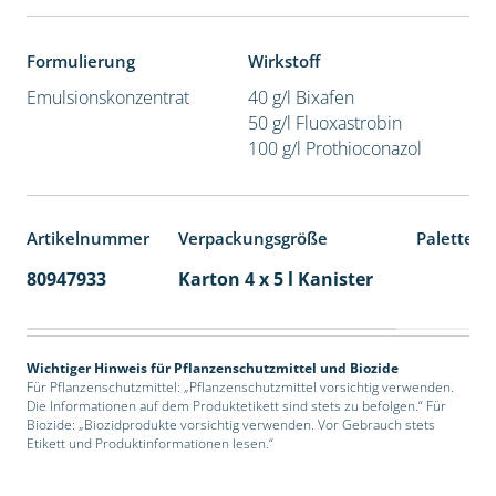
Formulierung
Wirkstoff
Emulsionskonzentrat
40 g/l Bixafen
50 g/l Fluoxastrobin
100 g/l Prothioconazol
Artikelnummer
Verpackungsgröße
Palettene
80947933
Karton 4 x 5 l Kanister
40
Wichtiger Hinweis für Pflanzenschutzmittel und Biozide
Für Pflanzenschutzmittel: „Pflanzenschutzmittel vorsichtig verwenden.
Die Informationen auf dem Produktetikett sind stets zu befolgen.“ Für
Biozide: „Biozidprodukte vorsichtig verwenden. Vor Gebrauch stets
Etikett und Produktinformationen lesen.“