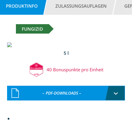
PRODUKTINFO
ZULASSUNGSAUFLAGEN
GE
FUNGIZID
5 l
40 Bonuspunkte pro Einheit
– PDF-DOWNLOADS –