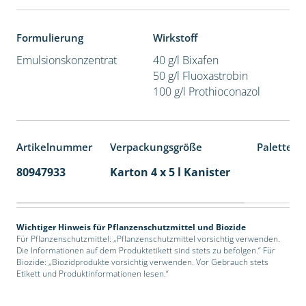
Formulierung
Wirkstoff
Emulsionskonzentrat
40 g/l Bixafen
50 g/l Fluoxastrobin
100 g/l Prothioconazol
Artikelnummer
Verpackungsgröße
Palettene
80947933
Karton 4 x 5 l Kanister
40
Wichtiger Hinweis für Pflanzenschutzmittel und Biozide
Für Pflanzenschutzmittel: „Pflanzenschutzmittel vorsichtig verwenden.
Die Informationen auf dem Produktetikett sind stets zu befolgen.“ Für
Biozide: „Biozidprodukte vorsichtig verwenden. Vor Gebrauch stets
Etikett und Produktinformationen lesen.“