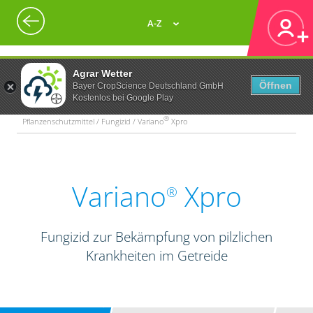
A-Z
Agrar Wetter
Öffnen
Bayer CropScience Deutschland GmbH
Kostenlos bei Google Play
®
Pflanzenschutzmittel / Fungizid / Variano
Xpro
Variano
Xpro
®
Fungizid zur Bekämpfung von pilzlichen
Krankheiten im Getreide