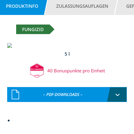
PRODUKTINFO
ZULASSUNGSAUFLAGEN
GE
FUNGIZID
5 l
40 Bonuspunkte pro Einheit
– PDF-DOWNLOADS –