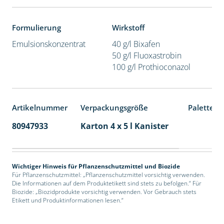
Formulierung
Wirkstoff
Emulsionskonzentrat
40 g/l Bixafen
50 g/l Fluoxastrobin
100 g/l Prothioconazol
Artikelnummer
Verpackungsgröße
Palettene
80947933
Karton 4 x 5 l Kanister
40
Wichtiger Hinweis für Pflanzenschutzmittel und Biozide
Für Pflanzenschutzmittel: „Pflanzenschutzmittel vorsichtig verwenden.
Die Informationen auf dem Produktetikett sind stets zu befolgen.“ Für
Biozide: „Biozidprodukte vorsichtig verwenden. Vor Gebrauch stets
Etikett und Produktinformationen lesen.“