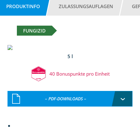
PRODUKTINFO
ZULASSUNGSAUFLAGEN
GE
FUNGIZID
5 l
40 Bonuspunkte pro Einheit
– PDF-DOWNLOADS –