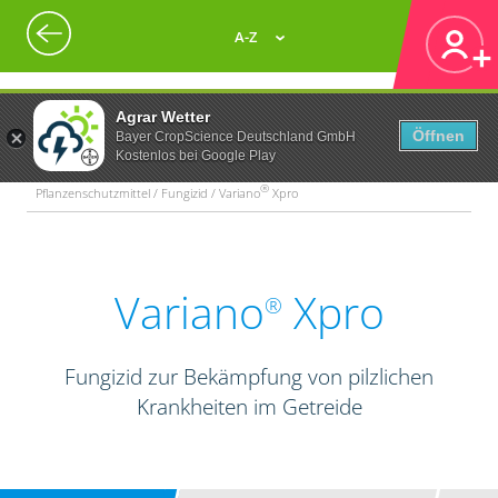
A-Z
Agrar Wetter
Öffnen
Bayer CropScience Deutschland GmbH
Kostenlos bei Google Play
®
Pflanzenschutzmittel / Fungizid / Variano
Xpro
Variano
Xpro
®
Fungizid zur Bekämpfung von pilzlichen
Krankheiten im Getreide