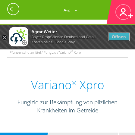
A-Z
Agrar Wetter
Öffnen
Bayer CropScience Deutschland GmbH
Kostenlos bei Google Play
®
Pflanzenschutzmittel / Fungizid / Variano
Xpro
Variano
Xpro
®
Fungizid zur Bekämpfung von pilzlichen
Krankheiten im Getreide