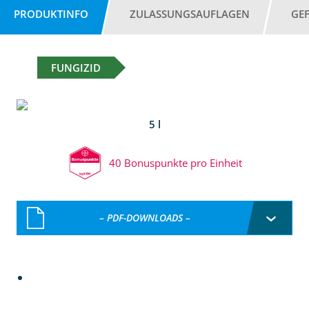
PRODUKTINFO
ZULASSUNGSAUFLAGEN
GE
FUNGIZID
5 l
40 Bonuspunkte pro Einheit
– PDF-DOWNLOADS –