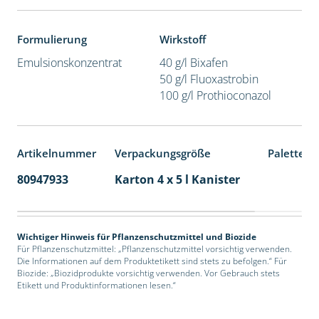
Formulierung
Wirkstoff
Emulsionskonzentrat
40 g/l Bixafen
50 g/l Fluoxastrobin
100 g/l Prothioconazol
Artikelnummer
Verpackungsgröße
Palettene
80947933
Karton 4 x 5 l Kanister
40
Wichtiger Hinweis für Pflanzenschutzmittel und Biozide
Für Pflanzenschutzmittel: „Pflanzenschutzmittel vorsichtig verwenden.
Die Informationen auf dem Produktetikett sind stets zu befolgen.“ Für
Biozide: „Biozidprodukte vorsichtig verwenden. Vor Gebrauch stets
Etikett und Produktinformationen lesen.“