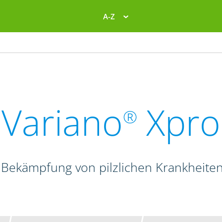
A-Z
Variano
Xpro
®
 Bekämpfung von pilzlichen Krankheite