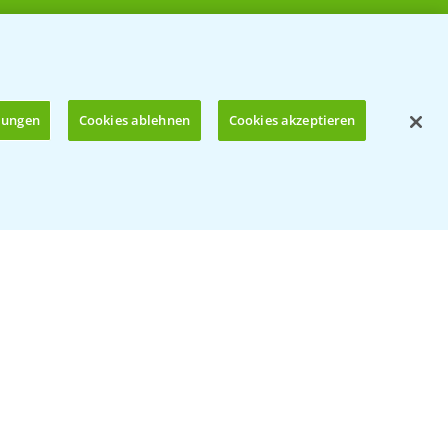
llungen
Cookies ablehnen
Cookies akzeptieren
Öffnen
© Bayer CropScience Deutschland GmbH