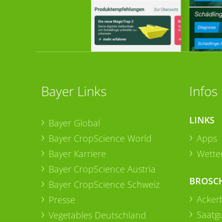
Bayer Links
Infos
LINKS
Bayer Global
Bayer CropScience World
Apps
Bayer Karriere
Wetter
Bayer CropScience Austria
BROSC
Bayer CropScience Schweiz
Acker
Presse
Saatg
Vegetables Deutschland