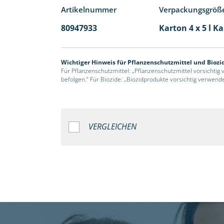
Artikelnummer
Verpackungsgröß
80947933
Karton 4 x 5 l K
Wichtiger Hinweis für Pflanzenschutzmittel und Biozi
Für Pflanzenschutzmittel: „Pflanzenschutzmittel vorsichtig
befolgen.“ Für Biozide: „Biozidprodukte vorsichtig verwend
VERGLEICHEN