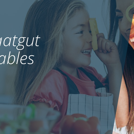
atgut
ables