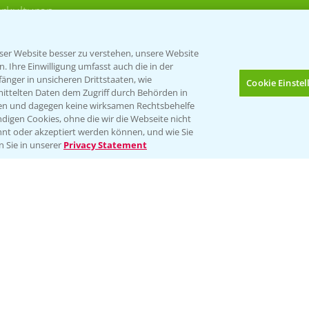
rkulturen
er Website besser zu verstehen, unsere Website
 Ihre Einwilligung umfasst auch die in der
nger in unsicheren Drittstaaten, wie
Cookie Einste
mittelten Daten dem Zugriff durch Behörden in
gen und dagegen keine wirksamen Rechtsbehelfe
digen Cookies, ohne die wir die Webseite nicht
Folgen Sie uns
nt oder akzeptiert werden können, und wie Sie
Bis zu 4 Produkte vergleichen:
(noch 4)
n Sie in unserer
Privacy Statement
Impressum
Gebrauchshinweise