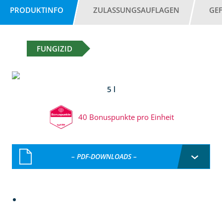
PRODUKTINFO
ZULASSUNGSAUFLAGEN
GE
FUNGIZID
5 l
40 Bonuspunkte pro Einheit
– PDF-DOWNLOADS –