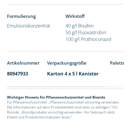
Formulierung
Wirkstoff
Emulsionskonzentrat
40 g/l Bixafen
50 g/l Fluoxastrobin
100 g/l Prothioconazol
Artikelnummer
Verpackungsgröße
Palettene
80947933
Karton 4 x 5 l Kanister
40
Wichtiger Hinweis für Pflanzenschutzmittel und Biozide
Für Pflanzenschutzmittel: „Pflanzenschutzmittel vorsichtig verwenden.
Die Informationen auf dem Produktetikett sind stets zu befolgen.“ Für
Biozide: „Biozidprodukte vorsichtig verwenden. Vor Gebrauch stets
Etikett und Produktinformationen lesen.“