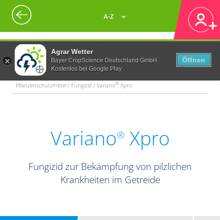
A-Z
Agrar Wetter
Öffnen
Bayer CropScience Deutschland GmbH
Kostenlos bei Google Play
®
Pflanzenschutzmittel / Fungizid / Variano
Xpro
Variano
Xpro
®
Fungizid zur Bekämpfung von pilzlichen
Krankheiten im Getreide