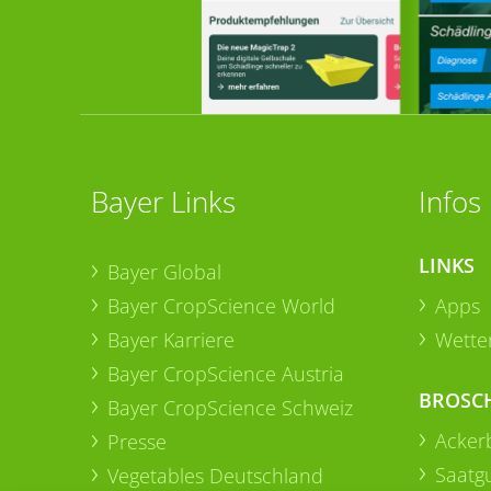
Bayer Links
Infos
LINKS
Bayer Global
Bayer CropScience World
Apps
Bayer Karriere
Wetter
Bayer CropScience Austria
BROSC
Bayer CropScience Schweiz
Acker
Presse
Saatg
Vegetables Deutschland