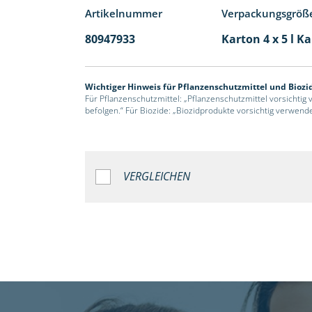
Artikelnummer
Verpackungsgröß
80947933
Karton 4 x 5 l K
Wichtiger Hinweis für Pflanzenschutzmittel und Biozi
Für Pflanzenschutzmittel: „Pflanzenschutzmittel vorsichtig
befolgen.“ Für Biozide: „Biozidprodukte vorsichtig verwend
VERGLEICHEN