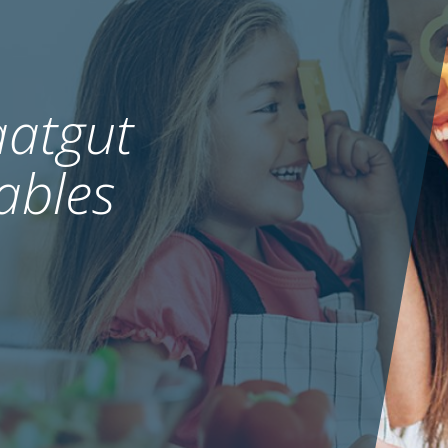
atgut
ables