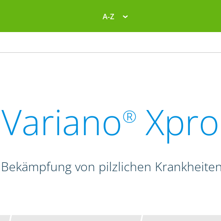
A-Z
Variano
Xpro
®
 Bekämpfung von pilzlichen Krankheite