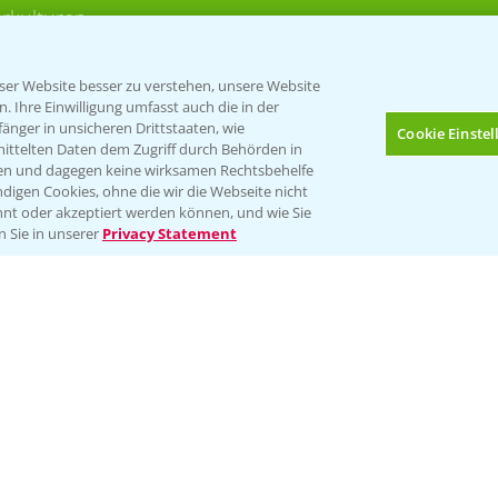
rkulturen
er Website besser zu verstehen, unsere Website
 Ihre Einwilligung umfasst auch die in der
nger in unsicheren Drittstaaten, wie
Cookie Einste
mittelten Daten dem Zugriff durch Behörden in
gen und dagegen keine wirksamen Rechtsbehelfe
digen Cookies, ohne die wir die Webseite nicht
Folgen Sie uns
nt oder akzeptiert werden können, und wie Sie
Bis zu 4 Produkte vergleichen:
(noch 4)
n Sie in unserer
Privacy Statement
Impressum
Gebrauchshinweise