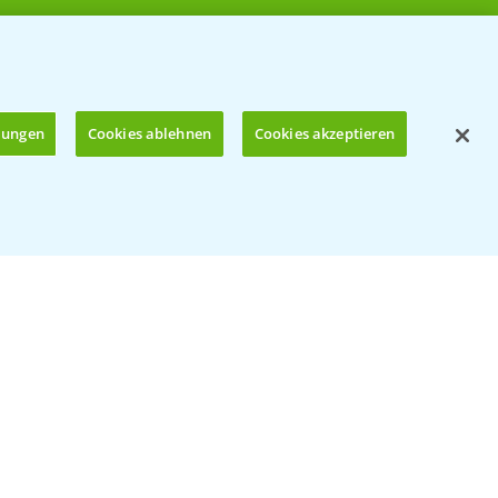
llungen
Cookies ablehnen
Cookies akzeptieren
Öffnen
© Bayer CropScience Deutschland GmbH