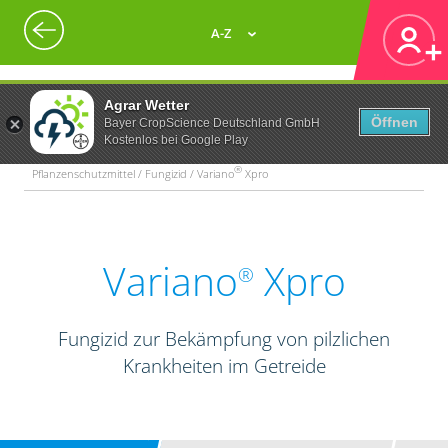
A-Z
Agrar Wetter
Öffnen
Bayer CropScience Deutschland GmbH
Kostenlos bei Google Play
®
Pflanzenschutzmittel / Fungizid / Variano
Xpro
Variano
Xpro
®
Fungizid zur Bekämpfung von pilzlichen
Krankheiten im Getreide