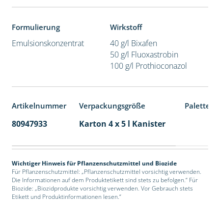
Formulierung
Wirkstoff
Emulsionskonzentrat
40 g/l Bixafen
50 g/l Fluoxastrobin
100 g/l Prothioconazol
Artikelnummer
Verpackungsgröße
Palettene
80947933
Karton 4 x 5 l Kanister
40
Wichtiger Hinweis für Pflanzenschutzmittel und Biozide
Für Pflanzenschutzmittel: „Pflanzenschutzmittel vorsichtig verwenden.
Die Informationen auf dem Produktetikett sind stets zu befolgen.“ Für
Biozide: „Biozidprodukte vorsichtig verwenden. Vor Gebrauch stets
Etikett und Produktinformationen lesen.“