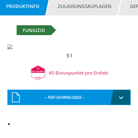
PRODUKTINFO
ZULASSUNGSAUFLAGEN
GE
FUNGIZID
5 l
40 Bonuspunkte pro Einheit
– PDF-DOWNLOADS –