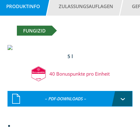
PRODUKTINFO
ZULASSUNGSAUFLAGEN
GE
FUNGIZID
5 l
40 Bonuspunkte pro Einheit
– PDF-DOWNLOADS –