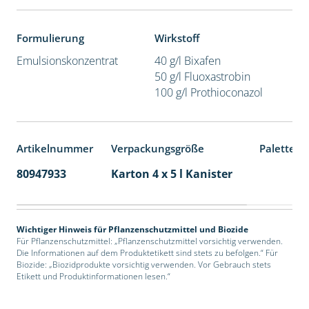
Formulierung
Wirkstoff
Emulsionskonzentrat
40 g/l Bixafen
50 g/l Fluoxastrobin
100 g/l Prothioconazol
Artikelnummer
Verpackungsgröße
Palettene
80947933
Karton 4 x 5 l Kanister
40
Wichtiger Hinweis für Pflanzenschutzmittel und Biozide
Für Pflanzenschutzmittel: „Pflanzenschutzmittel vorsichtig verwenden.
Die Informationen auf dem Produktetikett sind stets zu befolgen.“ Für
Biozide: „Biozidprodukte vorsichtig verwenden. Vor Gebrauch stets
Etikett und Produktinformationen lesen.“