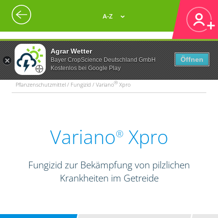
A-Z
Agrar Wetter
Öffnen
Bayer CropScience Deutschland GmbH
Kostenlos bei Google Play
®
Pflanzenschutzmittel / Fungizid / Variano
Xpro
Variano
Xpro
®
Fungizid zur Bekämpfung von pilzlichen
Krankheiten im Getreide