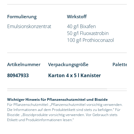
Formulierung
Wirkstoff
Emulsionskonzentrat
40 g/l Bixafen
50 g/l Fluoxastrobin
100 g/l Prothioconazol
Artikelnummer
Verpackungsgröße
Palettene
80947933
Karton 4 x 5 l Kanister
40
Wichtiger Hinweis für Pflanzenschutzmittel und Biozide
Für Pflanzenschutzmittel: „Pflanzenschutzmittel vorsichtig verwenden.
Die Informationen auf dem Produktetikett sind stets zu befolgen.“ Für
Biozide: „Biozidprodukte vorsichtig verwenden. Vor Gebrauch stets
Etikett und Produktinformationen lesen.“