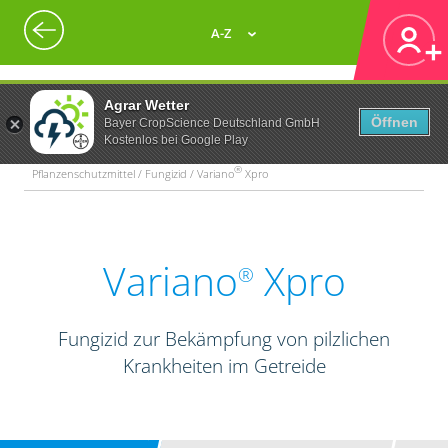
A-Z
Agrar Wetter
Öffnen
Bayer CropScience Deutschland GmbH
Kostenlos bei Google Play
®
Pflanzenschutzmittel / Fungizid / Variano
Xpro
Variano
Xpro
®
Fungizid zur Bekämpfung von pilzlichen
Krankheiten im Getreide