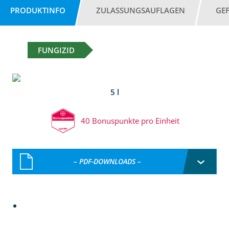
PRODUKTINFO
ZULASSUNGSAUFLAGEN
GE
FUNGIZID
5 l
40 Bonuspunkte pro Einheit
– PDF-DOWNLOADS –