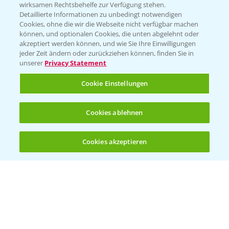
wirksamen Rechtsbehelfe zur Verfügung stehen.
App Übersicht
Detaillierte Informationen zu unbedingt notwendigen
Cookies, ohne die wir die Webseite nicht verfügbar machen
können, und optionalen Cookies, die unten abgelehnt oder
akzeptiert werden können, und wie Sie Ihre Einwilligungen
jeder Zeit ändern oder zurückziehen können, finden Sie in
unserer
Privacy Statement
Cookie Einstellungen
Bayer Links
Cookies ablehnen
Bayer Global
Cookies akzeptieren
Öffnen
Bayer CropScience World
Bis zu 4 Produkte vergleichen:
(noch 4)
Bayer Karriere
Bayer CropScience Austria
Bayer CropScience Schweiz
Presse
Vegetables Deutschland