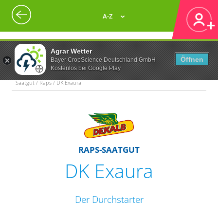
A-Z
Agrar Wetter
Öffnen
Bayer CropScience Deutschland GmbH
Kostenlos bei Google Play
Saatgut / Raps / DK Exaura
RAPS-SAATGUT
DK Exaura
Der Durchstarter