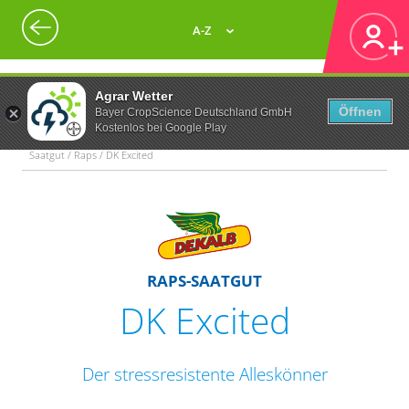
A-Z
Agrar Wetter
Öffnen
Bayer CropScience Deutschland GmbH
Kostenlos bei Google Play
Saatgut / Raps / DK Excited
RAPS-SAATGUT
DK Excited
Der stressresistente Alleskönner