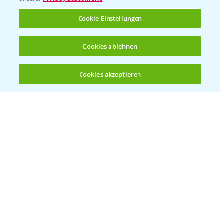
Rundgang Raps-DEMO Prittriching
5:34
Cookie Einstellungen
18.06.2025
Cookies ablehnen
Cookies akzeptieren
Öffnen
Bis zu 4 Produkte vergleichen:
(noch 4)
DEKALB Rapssorten in der Blüte
3:18
30.04.2025