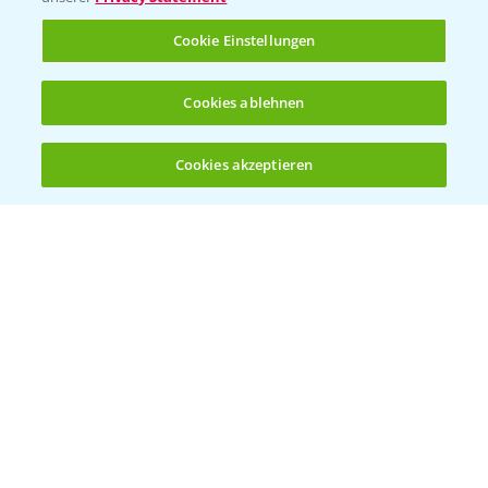
Rundgang Raps-DEMO Prittriching
5:34
Cookie Einstellungen
18.06.2025
Cookies ablehnen
Cookies akzeptieren
Öffnen
Bis zu 4 Produkte vergleichen:
(noch 4)
DEKALB Rapssorten in der Blüte
3:18
30.04.2025