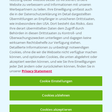
Website zu verbessern und Informationen mit unseren
Werbepartnern zu teilen. Ihre Einwilligung umfasst auch
die in der Datenschutzerklärung im Detail dargestellten
Übermittlungen an Empfänger in unsicheren Drittstaaten,
Rundgang über die Raps DEMOS
wie insbesondere den USA. Dort besteht das Risiko, dass
3:45
24.03.2025
Ihre derart übermittelten Daten dem Zugriff durch
Behörden in diesen Drittstaaten zu Kontroll- und
Überwachungszwecken unterliegen und dagegen keine
wirksamen Rechtsbehelfe zur Verfügung stehen.
Detaillierte Informationen zu unbedingt notwendigen
Cookies, ohne die wir die Webseite nicht verfügbar machen
können, und optionalen Cookies, die unten abgelehnt oder
akzeptiert werden können, und wie Sie Ihre Einwilligungen
jeder Zeit ändern oder zurückziehen können, finden Sie in
unserer
Privacy Statement
Cookie Einstellungen
Standortreport Einbeck Erzhausen - DK
4:13
Expose, der Großrahmige!
Cookies ablehnen
07.08.2024
Cookies akzeptieren