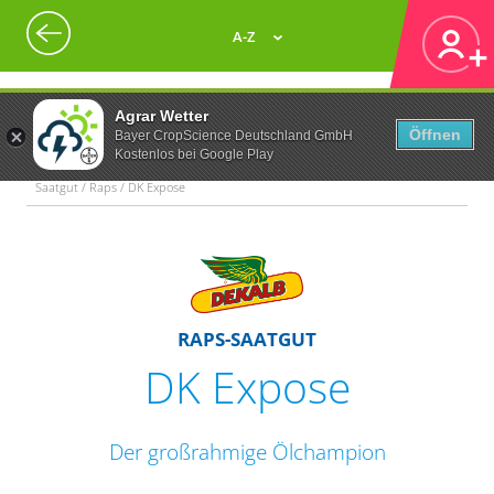
A-Z
Agrar Wetter
Öffnen
Bayer CropScience Deutschland GmbH
Kostenlos bei Google Play
Saatgut / Raps / DK Expose
RAPS-SAATGUT
DK Expose
Der großrahmige Ölchampion