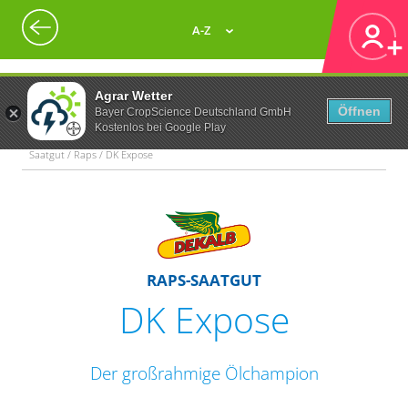
A-Z
Agrar Wetter
Öffnen
Bayer CropScience Deutschland GmbH
Kostenlos bei Google Play
Saatgut / Raps / DK Expose
RAPS-SAATGUT
DK Expose
Der großrahmige Ölchampion