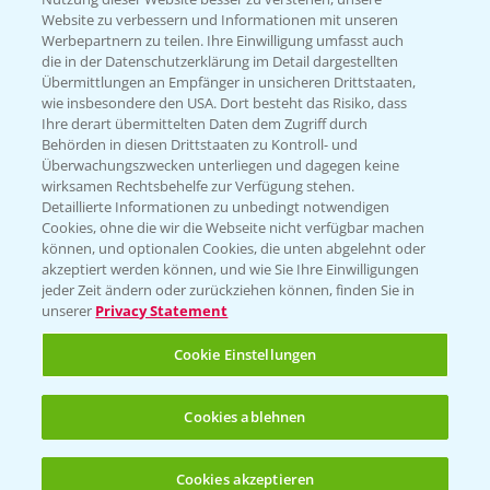
Website zu verbessern und Informationen mit unseren
Werbepartnern zu teilen. Ihre Einwilligung umfasst auch
die in der Datenschutzerklärung im Detail dargestellten
Übermittlungen an Empfänger in unsicheren Drittstaaten,
wie insbesondere den USA. Dort besteht das Risiko, dass
Rundgang über die Raps DEMOS
3:45
Ihre derart übermittelten Daten dem Zugriff durch
24.03.2025
Behörden in diesen Drittstaaten zu Kontroll- und
Überwachungszwecken unterliegen und dagegen keine
wirksamen Rechtsbehelfe zur Verfügung stehen.
Detaillierte Informationen zu unbedingt notwendigen
Cookies, ohne die wir die Webseite nicht verfügbar machen
können, und optionalen Cookies, die unten abgelehnt oder
akzeptiert werden können, und wie Sie Ihre Einwilligungen
jeder Zeit ändern oder zurückziehen können, finden Sie in
unserer
Privacy Statement
Cookie Einstellungen
Raps Stoppelanalyse
3:56
11.08.2023
Cookies ablehnen
Cookies akzeptieren