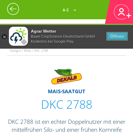
A-Z
Agrar Wetter
Öffnen
Bayer CropScience Deutschland GmbH
Kostenlos bei Google Play
Saatgut / Mais / DKC 2788
MAIS-SAATGUT
DKC 2788
DKC 2788 ist ein echter Doppelnutzer mit einer
mittelfrühen Silo- und einer frühen Kornreife