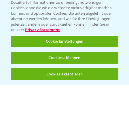
Detaillierte Informationen zu unbedingt notwendigen
Cookies, ohne die wir die Webseite nicht verfügbar machen
können, und optionalen Cookies, die unten abgelehnt oder
akzeptiert werden können, und wie Sie Ihre Einwilligungen
jeder Zeit ändern oder zurückziehen können, finden Sie in
Folgen Sie uns
unserer
Privacy Statement
Cookie Einstellungen
Cookies ablehnen
Cookies akzeptieren
Öffnen
Bis zu 4 Produkte vergleichen:
(noch 4)
Allgemeine Nutzungsbedingungen
Datenschutzerklärung
Impressum
Gebrauchshinweise
© Bayer CropScience Deutschland GmbH