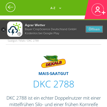
A-Z
Agrar Wetter
Öffnen
Bayer CropScience Deutschland GmbH
Kostenlos bei Google Play
Saatgut / Mais / DKC 2788
MAIS-SAATGUT
DKC 2788
DKC 2788 ist ein echter Doppelnutzer mit einer
mittelfrühen Silo- und einer frühen Kornreife