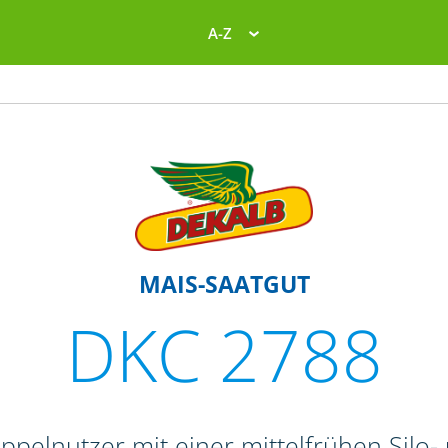
A-Z
MAIS-SAATGUT
DKC 2788
ppelnutzer mit einer mittelfrühen Silo-