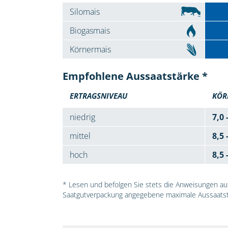
Silomais
Biogasmais
Körnermais
Empfohlene Aussaatstärke *
ERTRAGSNIVEAU
KÖR
niedrig
7,0 
mittel
8,5 
hoch
8,5 
* Lesen und befolgen Sie stets die Anweisungen auf 
Saatgutverpackung angegebene maximale Aussaatst