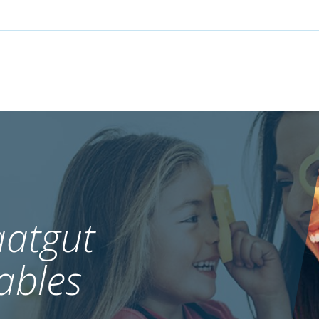
atgut
ables