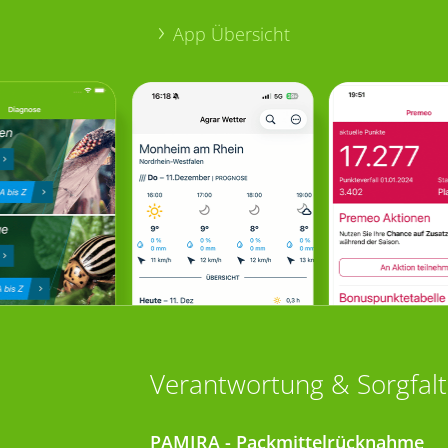
App Übersicht
Verantwortung & Sorgfalt
PAMIRA - Packmittelrücknahme