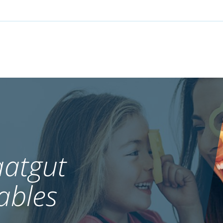
atgut
ables