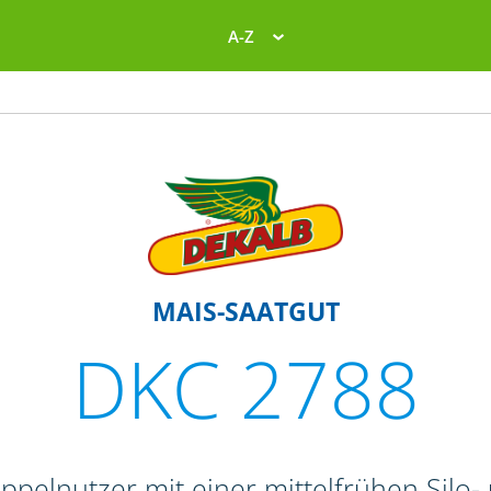
A-Z
MAIS-SAATGUT
DKC 2788
ppelnutzer mit einer mittelfrühen Silo-