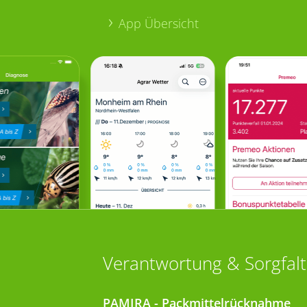
App Übersicht
Verantwortung & Sorgfalt
PAMIRA - Packmittelrücknahme