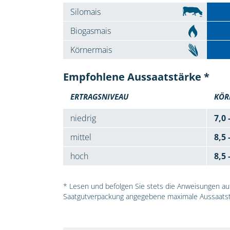
Silomais
Biogasmais
Körnermais
Empfohlene Aussaatstärke *
ERTRAGSNIVEAU
KÖR
niedrig
7,0 
mittel
8,5 
hoch
8,5 
* Lesen und befolgen Sie stets die Anweisungen auf 
Saatgutverpackung angegebene maximale Aussaatst