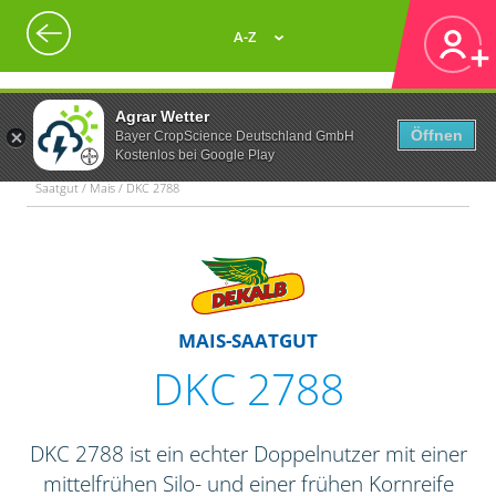
A-Z
Agrar Wetter
Öffnen
Bayer CropScience Deutschland GmbH
Kostenlos bei Google Play
Saatgut / Mais / DKC 2788
MAIS-SAATGUT
DKC 2788
DKC 2788 ist ein echter Doppelnutzer mit einer
mittelfrühen Silo- und einer frühen Kornreife