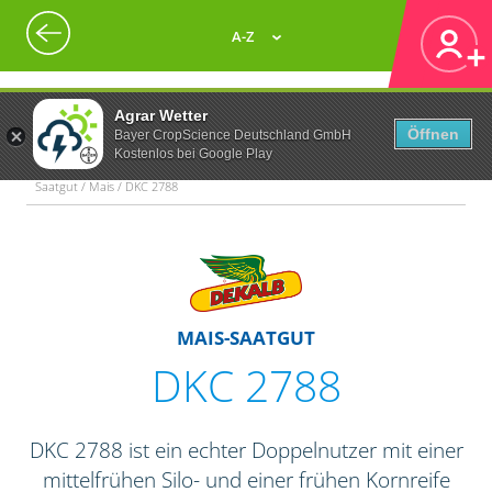
A-Z
Agrar Wetter
Öffnen
Bayer CropScience Deutschland GmbH
Kostenlos bei Google Play
Saatgut / Mais / DKC 2788
MAIS-SAATGUT
DKC 2788
DKC 2788 ist ein echter Doppelnutzer mit einer
mittelfrühen Silo- und einer frühen Kornreife