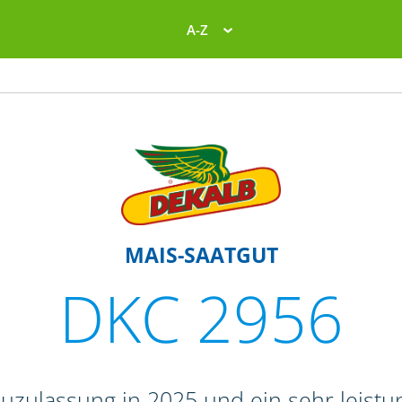
A-Z
MAIS-SAATGUT
DKC 2956
zulassung in 2025 und ein sehr leistun