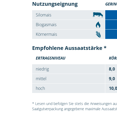
Nutzungseignung
GERIN
Silomais
Biogasmais
Körnermais
Empfohlene Aussaatstärke *
ERTRAGSNIVEAU
KÖR
niedrig
8,0
mittel
9,0
hoch
10,
* Lesen und befolgen Sie stets die Anweisungen auf 
Saatgutverpackung angegebene maximale Aussaatst