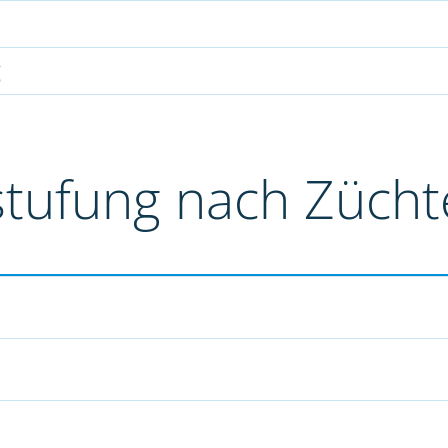
g
stufung nach Züch