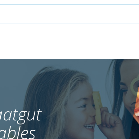
atgut
ables