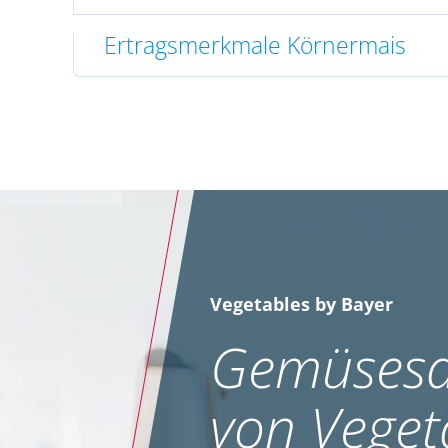
Ertragsmerkmale Körnermais
Vegetables by Bayer
Gemüsesa
von Veget