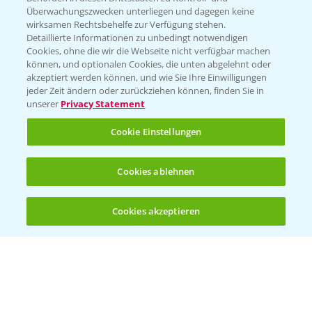
Überwachungszwecken unterliegen und dagegen keine
wirksamen Rechtsbehelfe zur Verfügung stehen.
Detaillierte Informationen zu unbedingt notwendigen
Cookies, ohne die wir die Webseite nicht verfügbar machen
können, und optionalen Cookies, die unten abgelehnt oder
akzeptiert werden können, und wie Sie Ihre Einwilligungen
jeder Zeit ändern oder zurückziehen können, finden Sie in
Folgen Sie uns
unserer
Privacy Statement
Cookie Einstellungen
Cookies ablehnen
Cookies akzeptieren
Öffnen
Bis zu 4 Produkte vergleichen:
(noch 4)
Allgemeine Nutzungsbedingungen
Datenschutzerklärung
Impressum
Gebrauchshinweise
© Bayer CropScience Deutschland GmbH