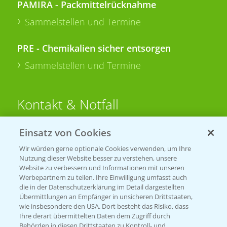
PAMIRA - Packmittelrücknahme
Sammelstellen und Termine
PRE - Chemikalien sicher entsorgen
Sammelstellen und Termine
Kontakt & Notfall
Einsatz von Cookies
Beratung auf WhatsApp
T.
+49 (0)174 346 564 1
Wir würden gerne optionale Cookies verwenden, um Ihre
Nutzung dieser Website besser zu verstehen, unsere
Website zu verbessern und Informationen mit unseren
KONTAKT
Werbepartnern zu teilen. Ihre Einwilligung umfasst auch
die in der Datenschutzerklärung im Detail dargestellten
Übermittlungen an Empfänger in unsicheren Drittstaaten,
Hilfe in Notfällen
wie insbesondere den USA. Dort besteht das Risiko, dass
Ihre derart übermittelten Daten dem Zugriff durch
T.
+49 (0)214/30-20220
Behörden in diesen Drittstaaten zu Kontroll- und