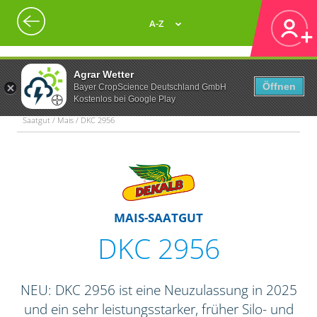
A-Z
Agrar Wetter
Öffnen
Bayer CropScience Deutschland GmbH
Kostenlos bei Google Play
Saatgut / Mais / DKC 2956
MAIS-SAATGUT
DKC 2956
NEU: DKC 2956 ist eine Neuzulassung in 2025
und ein sehr leistungsstarker, früher Silo- und